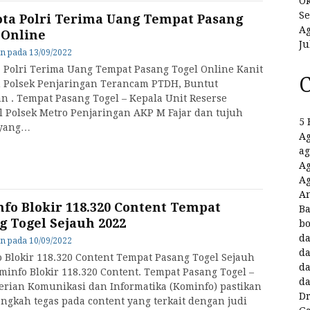
Ok
Se
ta Polri Terima Uang Tempat Pasang
Ag
 Online
Ju
in
pada
13/09/2022
 Polri Terima Uang Tempat Pasang Togel Online Kanit
C
 Polsek Penjaringan Terancam PTDH, Buntut
n . Tempat Pasang Togel – Kepala Unit Reserse
l Polsek Metro Penjaringan AKP M Fajar dan tujuh
5 
 yang…
Ag
ag
Ag
Ag
A
fo Blokir 118.320 Content Tempat
Ba
g Togel Sejauh 2022
bo
da
in
pada
10/09/2022
da
 Blokir 118.320 Content Tempat Pasang Togel Sejauh
da
minfo Blokir 118.320 Content. Tempat Pasang Togel –
da
rian Komunikasi dan Informatika (Kominfo) pastikan
D
angkah tegas pada content yang terkait dengan judi