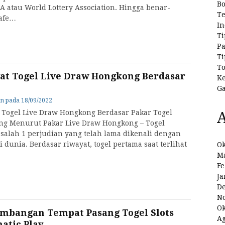
Bo
A atau World Lottery Association. Hingga benar-
Te
afe…
In
Ti
Pa
T
To
at Togel Live Draw Hongkong Berdasar
Ke
Ga
in
pada
18/09/2022
 Togel Live Draw Hongkong Berdasar Pakar Togel
A
g Menurut Pakar Live Draw Hongkong – Togel
 salah 1 perjudian yang telah lama dikenali dengan
i dunia. Berdasar riwayat, togel pertama saat terlihat
Ok
Ma
Fe
Ja
D
N
Ok
mbangan Tempat Pasang Togel Slots
Ag
atic Play