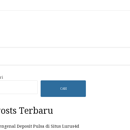
ri
CARI
osts Terbaru
ngenal Deposit Pulsa di Situs Lurus4d