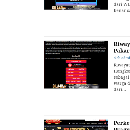
dari WL
benar s
Riway
Pakar
oleh
adm
Riwayat
Hongkon
sebagai
warga d
dari…
Perke
Pragm