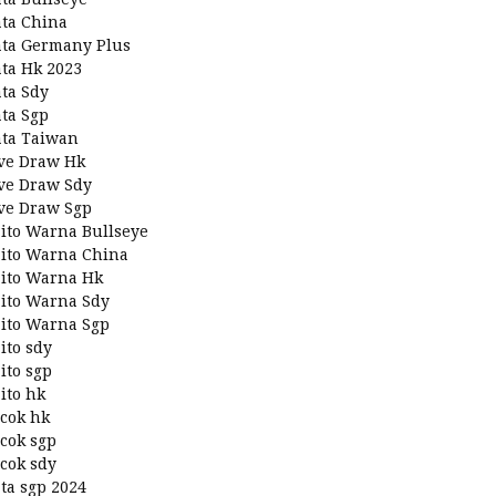
ta China
ta Germany Plus
ta Hk 2023
ta Sdy
ta Sgp
ta Taiwan
ve Draw Hk
ve Draw Sdy
ve Draw Sgp
ito Warna Bullseye
ito Warna China
ito Warna Hk
ito Warna Sdy
ito Warna Sgp
ito sdy
ito sgp
ito hk
cok hk
cok sgp
cok sdy
ta sgp 2024