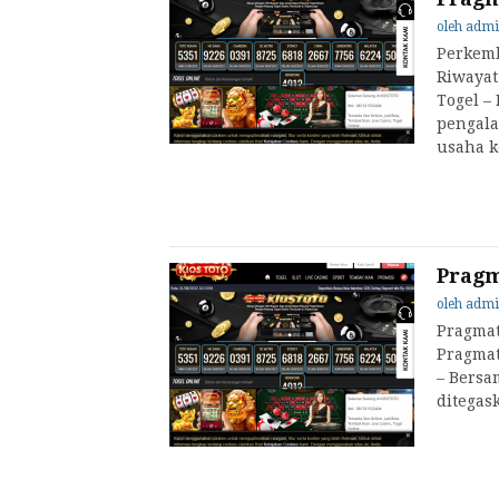
oleh
adm
Perkemb
Riwayat
Togel –
pengala
usaha k
Pragm
oleh
adm
Pragmat
Pragmat
– Bersa
ditegas