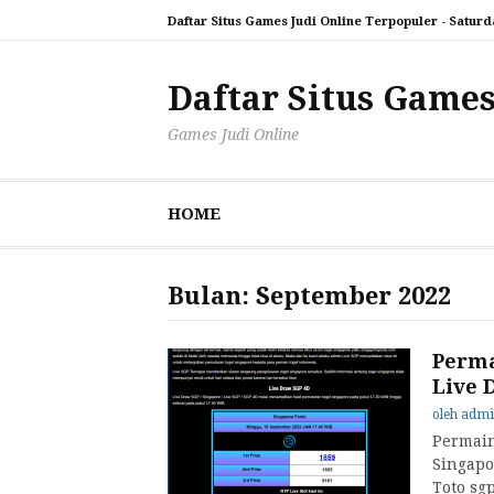
Lompat
Daftar Situs Games Judi Online Terpopuler -
Saturda
ke
konten
Daftar Situs Games
Games Judi Online
HOME
Bulan:
September 2022
Perma
Live 
oleh
adm
Permain
Singapo
Toto sgp