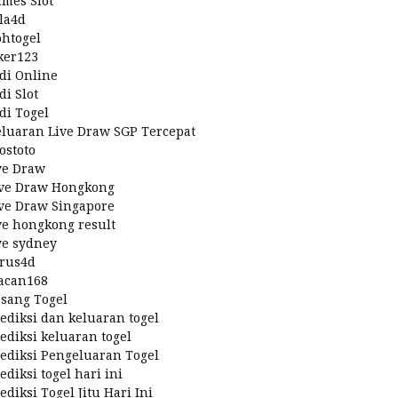
mes Slot
la4d
htogel
ker123
di Online
di Slot
di Togel
luaran Live Draw SGP Tercepat
ostoto
ve Draw
ive Draw Hongkong
ve Draw Singapore
ve hongkong result
ve sydney
rus4d
acan168
sang Togel
ediksi dan keluaran togel
ediksi keluaran togel
ediksi Pengeluaran Togel
ediksi togel hari ini
ediksi Togel Jitu Hari Ini