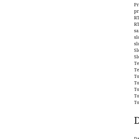
Pr
pr
RT
RT
s
sl
sl
Sl
Sl
Te
Te
T
To
To
To
To
D
Da