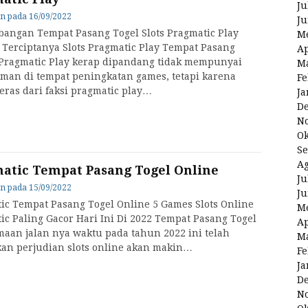
Ju
in
pada
16/09/2022
Ju
angan Tempat Pasang Togel Slots Pragmatic Play
Me
 Terciptanya Slots Pragmatic Play Tempat Pasang
Ap
 Pragmatic Play kerap dipandang tidak mempunyai
Ma
man di tempat peningkatan games, tetapi karena
Fe
eras dari faksi pragmatic play…
Ja
D
N
Ok
Se
Ag
atic Tempat Pasang Togel Online
Ju
in
pada
15/09/2022
Ju
ic Tempat Pasang Togel Online 5 Games Slots Online
Me
ic Paling Gacor Hari Ini Di 2022 Tempat Pasang Togel
Ap
maan jalan nya waktu pada tahun 2022 ini telah
Ma
kan perjudian slots online akan makin…
Fe
Ja
D
N