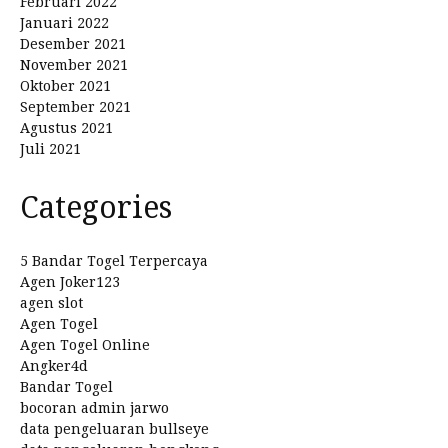
Februari 2022
Januari 2022
Desember 2021
November 2021
Oktober 2021
September 2021
Agustus 2021
Juli 2021
Categories
5 Bandar Togel Terpercaya
Agen Joker123
agen slot
Agen Togel
Agen Togel Online
Angker4d
Bandar Togel
bocoran admin jarwo
data pengeluaran bullseye