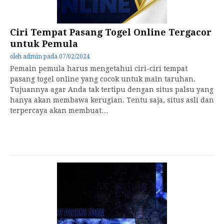
Ciri Tempat Pasang Togel Online Tergacor
untuk Pemula
oleh
admin
pada
07/02/2024
Pemain pemula harus mengetahui ciri-ciri tempat
pasang togel online yang cocok untuk main taruhan.
Tujuannya agar Anda tak tertipu dengan situs palsu yang
hanya akan membawa kerugian. Tentu saja, situs asli dan
terpercaya akan membuat…