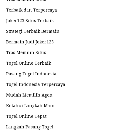
Terbaik dan Terpercaya
Joker123 Situs Terbaik
Strategi Terbaik Bermain
Bermain Judi Joker123
Tips Memilih Situs
Togel Online Terbaik
Pasang Togel Indonesia
Togel Indonesia Terpercaya
Mudah Memilih Agen
Ketahui Langkah Main
Togel Online Tepat
Langkah Pasang Togel