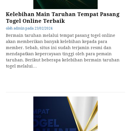
Kelebihan Main Taruhan Tempat Pasang
Togel Online Terbaik
oleh
admin
pada
23/02/2024
Bermain taruhan melalui tempat pasang togel online
akan memberikan banyak kelebihan kepada para
member. Sebab, situs ini sudah terjamin resmi dan
mendapatkan kepercayaan tinggi oleh para pemain
taruhan. Berikut beberapa kelebihan bermain taruhan
togel melalui…