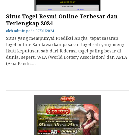
Situs Togel Resmi Online Terbesar dan
Terlengkap 2024
oleh
admin
pada
07/01/2024
Situs yang mempunyai Prediksi Angka tepat sasaran
togel online Sah tawarkan pasaran togel sah yang meng
ikuti keputusan sah dari federasi togel paling besar di
dunia, seperti WLA (World Lottery Association) dan APLA
(Asia Pacific…