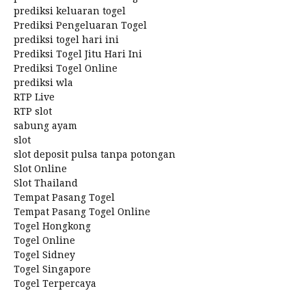
prediksi keluaran togel
Prediksi Pengeluaran Togel
prediksi togel hari ini
Prediksi Togel Jitu Hari Ini
Prediksi Togel Online
prediksi wla
RTP Live
RTP slot
sabung ayam
slot
slot deposit pulsa tanpa potongan
Slot Online
Slot Thailand
Tempat Pasang Togel
Tempat Pasang Togel Online
Togel Hongkong
Togel Online
Togel Sidney
Togel Singapore
Togel Terpercaya