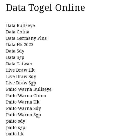
Data Togel Online
Data Bullseye
Data China
Data Germany Plus
Data Hk 2023
Data Sdy
Data Sgp
Data Taiwan
Live Draw Hk
Live Draw Sdy
Live Draw Sgp
Paito Warna Bullseye
Paito Warna China
Paito Warna Hk
Paito Warna Sdy
Paito Warna Sgp
paito sdy
paito sgp
paito hk