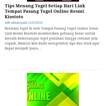
Tips Menang Togel Setiap Hari Link
Tempat Pasang Togel Online Resmi
Kiostoto
oleh
admin
pada
25/03/2024
Bermain togel di web Tempat Pasang Togel Online lewat
Link Resmi Kiostoto memberikan peluang besar untuk
meraih kemenangan togel puluhan hingga ratusan juta
rupiah. Namun kita kudu mengetahui tips dan trick agar
dapat menjadi juara…