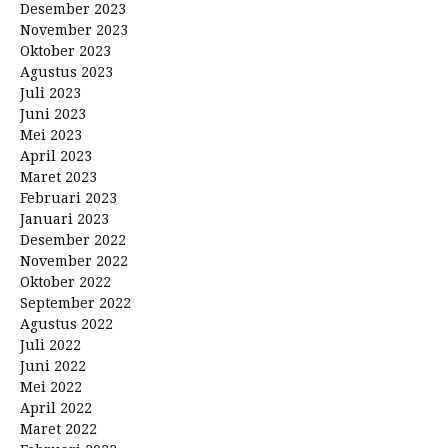
Desember 2023
November 2023
Oktober 2023
Agustus 2023
Juli 2023
Juni 2023
Mei 2023
April 2023
Maret 2023
Februari 2023
Januari 2023
Desember 2022
November 2022
Oktober 2022
September 2022
Agustus 2022
Juli 2022
Juni 2022
Mei 2022
April 2022
Maret 2022