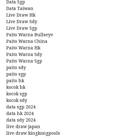
Data Sgp
Data Taiwan
Live Draw Hk
Live Draw Sdy
Live Draw Sgp
Paito Warna Bullseye
Paito Warna China
Paito Warna Hk
Paito Warna Sdy
Paito Warna Sgp
paito sdy
paito sgp
paito hk
kocok hk
kocok sgp
kocok sdy
data sgp 2024
data hk 2024
data sdy 2024
live draw japan
live draw kingkongpools