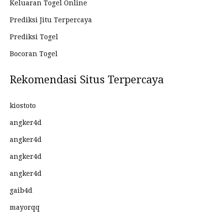
Keluaran Togel Online
Prediksi Jitu Terpercaya
Prediksi Togel
Bocoran Togel
Rekomendasi Situs Terpercaya
kiostoto
angker4d
angker4d
angker4d
angker4d
gaib4d
mayorqq