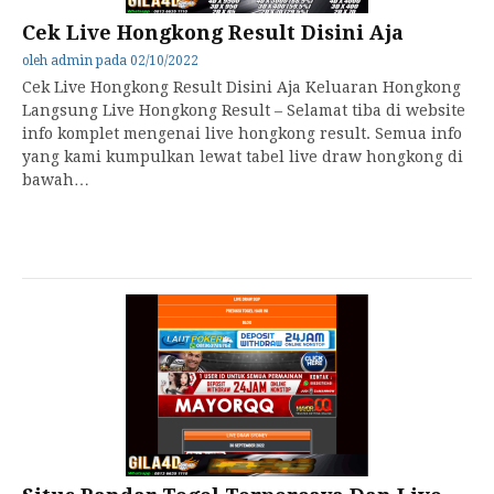
Cek Live Hongkong Result Disini Aja
oleh
admin
pada
02/10/2022
Cek Live Hongkong Result Disini Aja Keluaran Hongkong
Langsung Live Hongkong Result – Selamat tiba di website
info komplet mengenai live hongkong result. Semua info
yang kami kumpulkan lewat tabel live draw hongkong di
bawah…