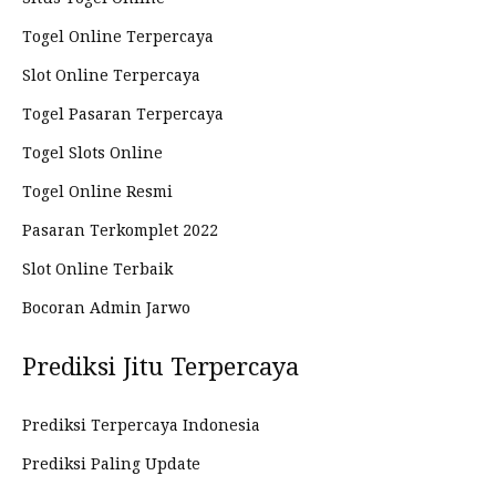
Togel Online Terpercaya
Slot Online Terpercaya
Togel Pasaran Terpercaya
Togel Slots Online
Togel Online Resmi
Pasaran Terkomplet 2022
Slot Online Terbaik
Bocoran Admin Jarwo
Prediksi Jitu Terpercaya
Prediksi Terpercaya Indonesia
Prediksi Paling Update