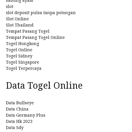
sabung ayam
slot
slot deposit pulsa tanpa potongan
Slot Online
Slot Thailand
Tempat Pasang Togel
Tempat Pasang Togel Online
Togel Hongkong
Togel Online
Togel Sidney
Togel Singapore
Togel Terpercaya
Data Togel Online
Data Bullseye
Data China
Data Germany Plus
Data Hk 2023
Data Sdy