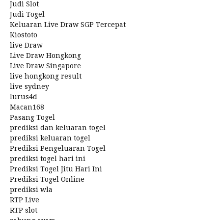
Judi Slot
Judi Togel
Keluaran Live Draw SGP Tercepat
Kiostoto
live Draw
Live Draw Hongkong
Live Draw Singapore
live hongkong result
live sydney
lurus4d
Macan168
Pasang Togel
prediksi dan keluaran togel
prediksi keluaran togel
Prediksi Pengeluaran Togel
prediksi togel hari ini
Prediksi Togel Jitu Hari Ini
Prediksi Togel Online
prediksi wla
RTP Live
RTP slot