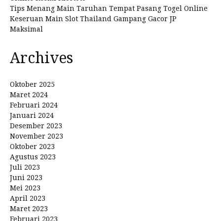
Tips Menang Main Taruhan Tempat Pasang Togel Online
Keseruan Main Slot Thailand Gampang Gacor JP
Maksimal
Archives
Oktober 2025
Maret 2024
Februari 2024
Januari 2024
Desember 2023
November 2023
Oktober 2023
Agustus 2023
Juli 2023
Juni 2023
Mei 2023
April 2023
Maret 2023
Februari 2023