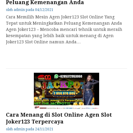
Peluang Kemenangan Anda
oleh
admin
pada
04/12/2021
Cara Memilih Mesin Agen Joker123 Slot Online Yang
Tepat untuk Meningkatkan Peluang Kemenangan Anda
Agen Joker123 – Mencoba mencari tehnik untuk meraih
kesempatan yang lebih baik untuk menang di Agen
Joker123 Slot Online namun Anda…
Cara Menang di Slot Online Agen Slot
Joker123 Terpercaya
oleh
admin
pada
24/11/2021