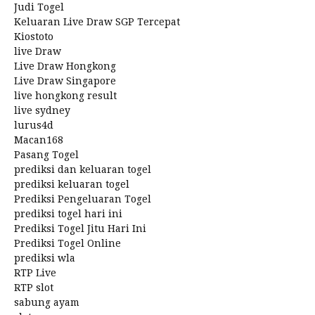
Judi Togel
Keluaran Live Draw SGP Tercepat
Kiostoto
live Draw
Live Draw Hongkong
Live Draw Singapore
live hongkong result
live sydney
lurus4d
Macan168
Pasang Togel
prediksi dan keluaran togel
prediksi keluaran togel
Prediksi Pengeluaran Togel
prediksi togel hari ini
Prediksi Togel Jitu Hari Ini
Prediksi Togel Online
prediksi wla
RTP Live
RTP slot
sabung ayam