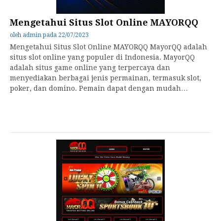
Mengetahui Situs Slot Online MAYORQQ
oleh
admin
pada
22/07/2023
Mengetahui Situs Slot Online MAYORQQ MayorQQ adalah
situs slot online yang populer di Indonesia. MayorQQ
adalah situs game online yang terpercaya dan
menyediakan berbagai jenis permainan, termasuk slot,
poker, dan domino. Pemain dapat dengan mudah…