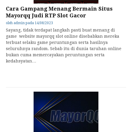
Cara Gampang Menang Bermain Situs
Mayorqq Judi RTP Slot Gacor
oleh
admin
pada
14/08/2023
Sayang, tidak terdapat langkah pasti buat menang di
game website mayorqq slot online disebabkan mereka
terbuat selaku game peruntungan serta hasilnya
seluruhnya random. Sebab itu di dunia taruhan online
bukan cuma memercayakan peruntungan serta
kedahsyatan…