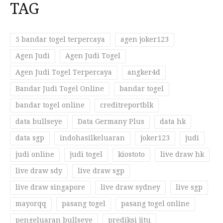
TAG
5 bandar togel terpercaya
agen joker123
Agen Judi
Agen Judi Togel
Agen Judi Togel Terpercaya
angker4d
Bandar Judi Togel Online
bandar togel
bandar togel online
creditreportblk
data bullseye
Data Germany Plus
data hk
data sgp
indohasilkeluaran
joker123
judi
judi online
judi togel
kiostoto
live draw hk
live draw sdy
live draw sgp
live draw singapore
live draw sydney
live sgp
mayorqq
pasang togel
pasang togel online
pengeluaran bullseye
prediksi jitu