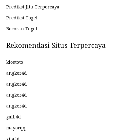
Prediksi Jitu Terpercaya
Prediksi Togel
Bocoran Togel
Rekomendasi Situs Terpercaya
kiostoto
angker4d
angker4d
angker4d
angker4d
gaib4d
mayorqq
gila4d