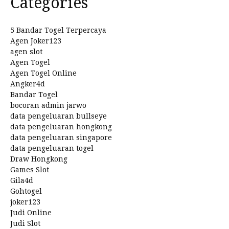
Categories
5 Bandar Togel Terpercaya
Agen Joker123
agen slot
Agen Togel
Agen Togel Online
Angker4d
Bandar Togel
bocoran admin jarwo
data pengeluaran bullseye
data pengeluaran hongkong
data pengeluaran singapore
data pengeluaran togel
Draw Hongkong
Games Slot
Gila4d
Gohtogel
joker123
Judi Online
Judi Slot