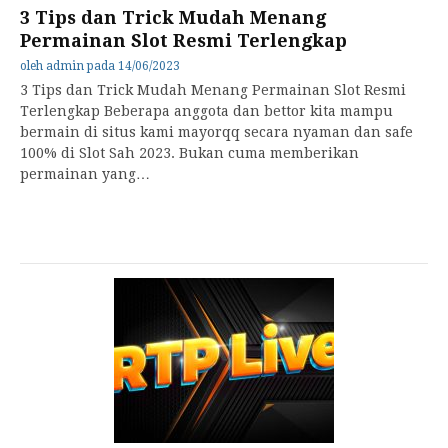
3 Tips dan Trick Mudah Menang
Permainan Slot Resmi Terlengkap
oleh
admin
pada
14/06/2023
3 Tips dan Trick Mudah Menang Permainan Slot Resmi
Terlengkap Beberapa anggota dan bettor kita mampu
bermain di situs kami mayorqq secara nyaman dan safe
100% di Slot Sah 2023. Bukan cuma memberikan
permainan yang…