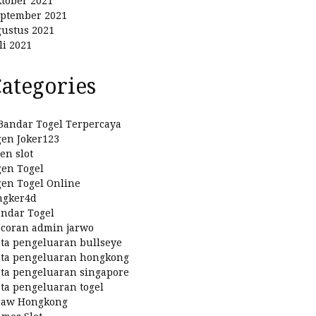
tober 2021
ptember 2021
ustus 2021
li 2021
ategories
Bandar Togel Terpercaya
en Joker123
en slot
en Togel
en Togel Online
ngker4d
ndar Togel
coran admin jarwo
ta pengeluaran bullseye
ta pengeluaran hongkong
ta pengeluaran singapore
ta pengeluaran togel
raw Hongkong