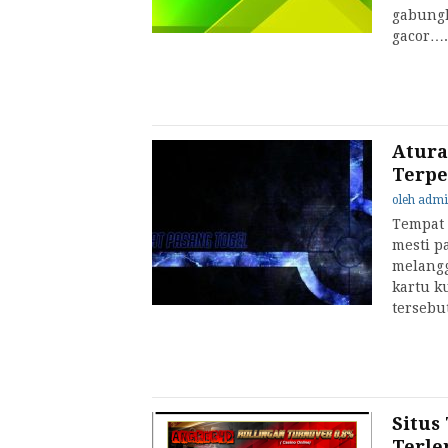
gabungk
gacor….
Atura
Terpe
oleh
adm
Tempat 
mesti p
melangg
kartu k
tersebu
Situs
Terle