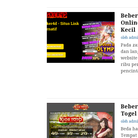
Beber
Onlin
Kecil
oleh
adm
Pada za
dan lan
website
ribu pe
pencint
Beber
Togel
oleh
adm
Beda ha
Tempat 