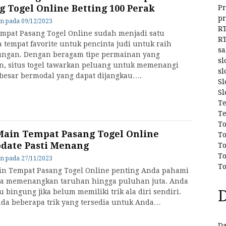
g Togel Online Betting 100 Perak
Pr
pr
in
pada
09/12/2023
RT
empat Pasang Togel Online sudah menjadi satu
RT
a tempat favorite untuk pencinta judi untuk raih
s
ngan. Dengan beragam tipe permainan yang
sl
an, situs togel tawarkan peluang untuk memenangi
sl
besar bermodal yang dapat dijangkau….
Sl
Sl
Te
Te
T
Main Tempat Pasang Togel Online
To
date Pasti Menang
To
To
in
pada
27/11/2023
To
in Tempat Pasang Togel Online penting Anda pahami
sa memenangkan taruhan hingga puluhan juta. Anda
D
u bingung jika belum memiliki trik ala diri sendiri.
ada beberapa trik yang tersedia untuk Anda…
Da