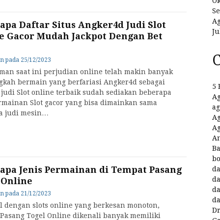
Ok
Se
Ag
apa Daftar Situs Angker4d Judi Slot
Ju
e Gacor Mudah Jackpot Dengan Bet
C
in
pada
25/12/2023
man saat ini perjudian online telah makin banyak
gkah bermain yang berfariasi Angker4d sebagai
5 
 judi Slot online terbaik sudah sediakan beberapa
Ag
rmainan Slot gacor yang bisa dimainkan sama
ag
a judi mesin…
Ag
Ag
A
Ba
bo
apa Jenis Permainan di Tempat Pasang
da
da
 Online
da
in
pada
21/12/2023
da
l dengan slots online yang berkesan monoton,
D
Pasang Togel Online dikenali banyak memiliki