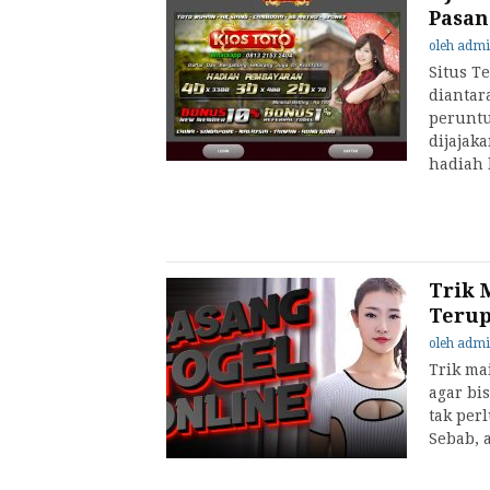
Pasan
oleh
adm
Situs T
diantar
peruntu
dijajak
hadiah 
Trik 
Terup
oleh
adm
Trik ma
agar bi
tak perl
Sebab, 