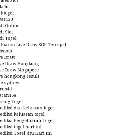
mes Slot
la4d
htogel
ker123
di Online
di Slot
di Togel
luaran Live Draw SGP Tercepat
ostoto
ve Draw
ive Draw Hongkong
ve Draw Singapore
ve hongkong result
ve sydney
rus4d
acan168
sang Togel
ediksi dan keluaran togel
ediksi keluaran togel
ediksi Pengeluaran Togel
ediksi togel hari ini
ediksi Togel Jitu Hari Ini