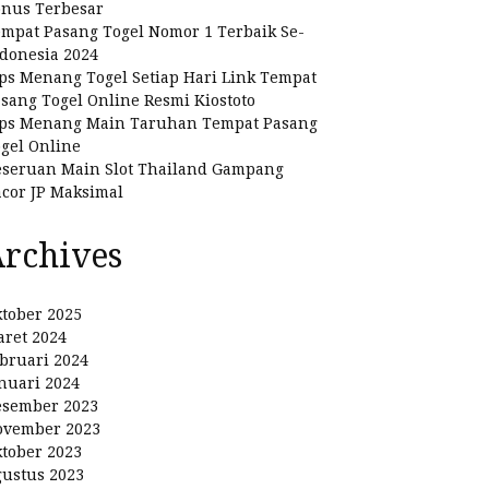
nus Terbesar
mpat Pasang Togel Nomor 1 Terbaik Se-
donesia 2024
ps Menang Togel Setiap Hari Link Tempat
sang Togel Online Resmi Kiostoto
ips Menang Main Taruhan Tempat Pasang
gel Online
seruan Main Slot Thailand Gampang
cor JP Maksimal
rchives
tober 2025
ret 2024
bruari 2024
nuari 2024
esember 2023
ovember 2023
tober 2023
ustus 2023