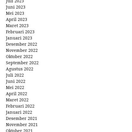
Juli 2023
Juni 2023
Mei 2023
April 2023
Maret 2023
Februari 2023
Januari 2023
Desember 2022
November 2022
Oktober 2022
September 2022
Agustus 2022
Juli 2022
Juni 2022
Mei 2022
April 2022
Maret 2022
Februari 2022
Januari 2022
Desember 2021
November 2021
Oktober 2021