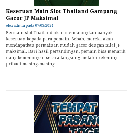
Keseruan Main Slot Thailand Gampang
Gacor JP Maksimal
oleh
admin
pada
07/03/2024
Bermain slot Thailand akan mendatangkan banyak
keseruan kepada para pemain. Sebab, mereka akan
mendapatkan permainan mudah gacor dengan nilai JP
maksimal. Dari hasil pertandingan, pemain bisa menarik
uang kemenangan secara langsung melalui rekening
pribadi masing-masing….