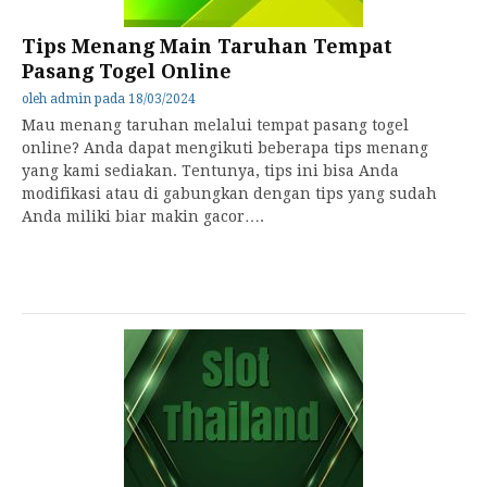
Tips Menang Main Taruhan Tempat
Pasang Togel Online
oleh
admin
pada
18/03/2024
Mau menang taruhan melalui tempat pasang togel
online? Anda dapat mengikuti beberapa tips menang
yang kami sediakan. Tentunya, tips ini bisa Anda
modifikasi atau di gabungkan dengan tips yang sudah
Anda miliki biar makin gacor….