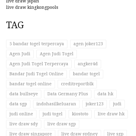
live draw japan
live draw kingkongpools
TAG
5 bandar togel terpercaya
agen joker123
Agen Judi
Agen Judi Togel
Agen Judi Togel Terpercaya
angker4d
Bandar Judi Togel Online
bandar togel
bandar togel online
creditreportblk
data bullseye
Data Germany Plus
data hk
data sgp
indohasilkeluaran
joker123
judi
judi online
judi togel
kiostoto
live draw hk
live draw sdy
live draw sgp
live draw singapore
live draw sydney
live sgp