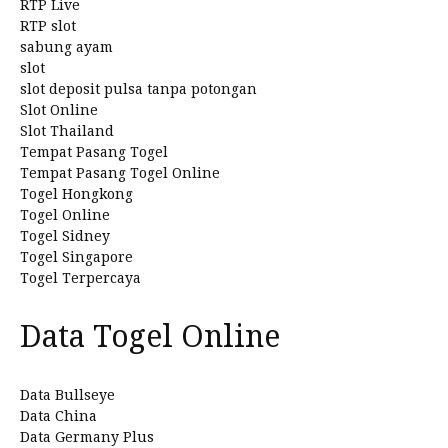
RTP Live
RTP slot
sabung ayam
slot
slot deposit pulsa tanpa potongan
Slot Online
Slot Thailand
Tempat Pasang Togel
Tempat Pasang Togel Online
Togel Hongkong
Togel Online
Togel Sidney
Togel Singapore
Togel Terpercaya
Data Togel Online
Data Bullseye
Data China
Data Germany Plus