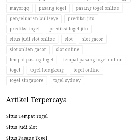
mayorqq
pasang togel
pasang togel online
pengeluaran bullseye
prediksi jitu
prediksi togel
prediksi togel jitu
situs judi slot online
slot
slot gacor
slot onlien gacor
slot online
tempat pasang togel
tempat pasang togel online
togel
togel hongkong
togel online
togel singapore
togel sydney
Artikel Terpercaya
Situs Tempat Togel
Situs Judi Slot
Situs Pasang Togel