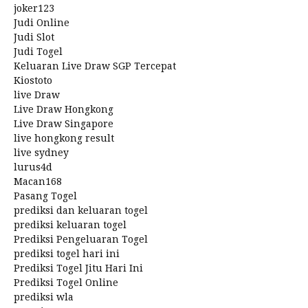
joker123
Judi Online
Judi Slot
Judi Togel
Keluaran Live Draw SGP Tercepat
Kiostoto
live Draw
Live Draw Hongkong
Live Draw Singapore
live hongkong result
live sydney
lurus4d
Macan168
Pasang Togel
prediksi dan keluaran togel
prediksi keluaran togel
Prediksi Pengeluaran Togel
prediksi togel hari ini
Prediksi Togel Jitu Hari Ini
Prediksi Togel Online
prediksi wla