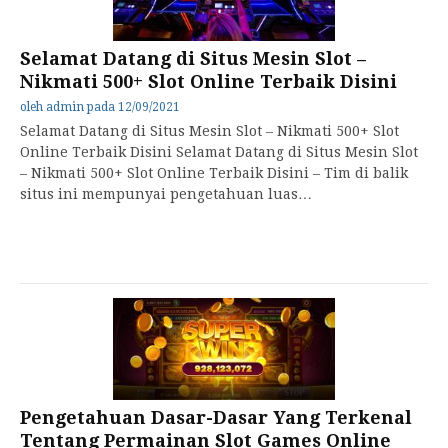
Selamat Datang di Situs Mesin Slot –
Nikmati 500+ Slot Online Terbaik Disini
oleh
admin
pada
12/09/2021
Selamat Datang di Situs Mesin Slot – Nikmati 500+ Slot
Online Terbaik Disini Selamat Datang di Situs Mesin Slot
– Nikmati 500+ Slot Online Terbaik Disini – Tim di balik
situs ini mempunyai pengetahuan luas…
Pengetahuan Dasar-Dasar Yang Terkenal
Tentang Permainan Slot Games Online