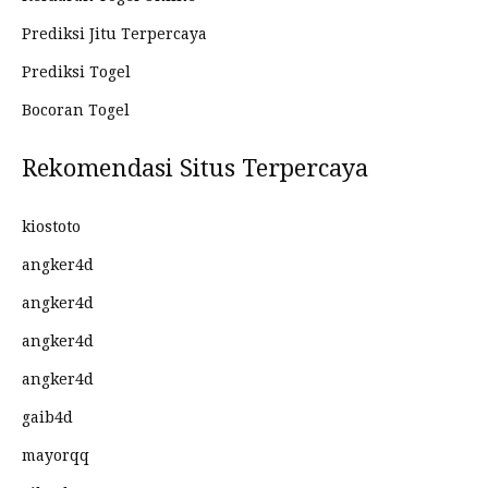
Prediksi Jitu Terpercaya
Prediksi Togel
Bocoran Togel
Rekomendasi Situs Terpercaya
kiostoto
angker4d
angker4d
angker4d
angker4d
gaib4d
mayorqq