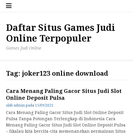
Lompat
ke
konten
Daftar Situs Games Judi
Online Terpopuler
Games Judi Online
Tag:
joker123 online download
Cara Menang Paling Gacor Situs Judi Slot
Online Deposit Pulsa
oleh
admin
pada
15/09/2021
Cara Menang Paling Gacor Situs Judi Slot Online Deposit
Pulsa Tanpa Potongan Terlengkap di Indonesia Cara
Menang Paling Gacor Situs Judi Slot Online Deposit Pulsa
– Jikalau kita bercita-cita memenangkan permainan Situs