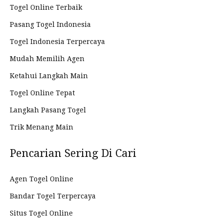
Togel Online Terbaik
Pasang Togel Indonesia
Togel Indonesia Terpercaya
Mudah Memilih Agen
Ketahui Langkah Main
Togel Online Tepat
Langkah Pasang Togel
Trik Menang Main
Pencarian Sering Di Cari
Agen Togel Online
Bandar Togel Terpercaya
Situs Togel Online