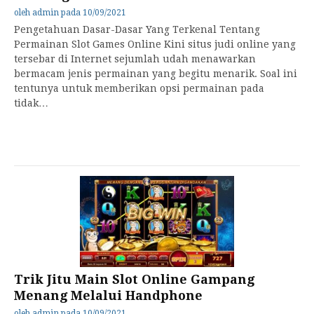
oleh
admin
pada
10/09/2021
Pengetahuan Dasar-Dasar Yang Terkenal Tentang
Permainan Slot Games Online Kini situs judi online yang
tersebar di Internet sejumlah udah menawarkan
bermacam jenis permainan yang begitu menarik. Soal ini
tentunya untuk memberikan opsi permainan pada
tidak…
Trik Jitu Main Slot Online Gampang
Menang Melalui Handphone
oleh
admin
pada
10/09/2021