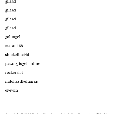
gila4d
gila4d
gila4d
gila4d
gohtogel
macan168
shiokelinci4d
pasang togel online
rockerslot
indohasilkeluaran
okewin