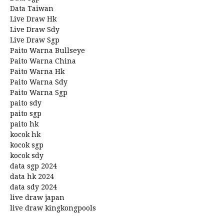
Data Taiwan
Live Draw Hk
Live Draw Sdy
Live Draw Sgp
Paito Warna Bullseye
Paito Warna China
Paito Warna Hk
Paito Warna Sdy
Paito Warna Sgp
paito sdy
paito sgp
paito hk
kocok hk
kocok sgp
kocok sdy
data sgp 2024
data hk 2024
data sdy 2024
live draw japan
live draw kingkongpools