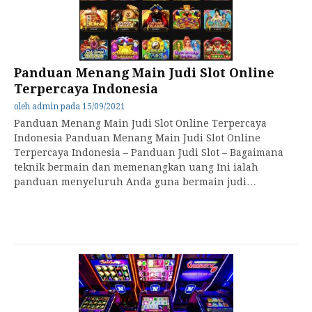
Panduan Menang Main Judi Slot Online
Terpercaya Indonesia
oleh
admin
pada
15/09/2021
Panduan Menang Main Judi Slot Online Terpercaya
Indonesia Panduan Menang Main Judi Slot Online
Terpercaya Indonesia – Panduan Judi Slot – Bagaimana
teknik bermain dan memenangkan uang Ini ialah
panduan menyeluruh Anda guna bermain judi…