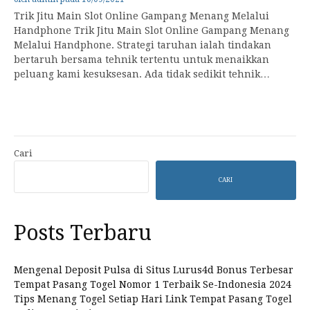
Trik Jitu Main Slot Online Gampang Menang Melalui
Handphone Trik Jitu Main Slot Online Gampang Menang
Melalui Handphone. Strategi taruhan ialah tindakan
bertaruh bersama tehnik tertentu untuk menaikkan
peluang kami kesuksesan. Ada tidak sedikit tehnik…
Cari
CARI
Posts Terbaru
Mengenal Deposit Pulsa di Situs Lurus4d Bonus Terbesar
Tempat Pasang Togel Nomor 1 Terbaik Se-Indonesia 2024
Tips Menang Togel Setiap Hari Link Tempat Pasang Togel