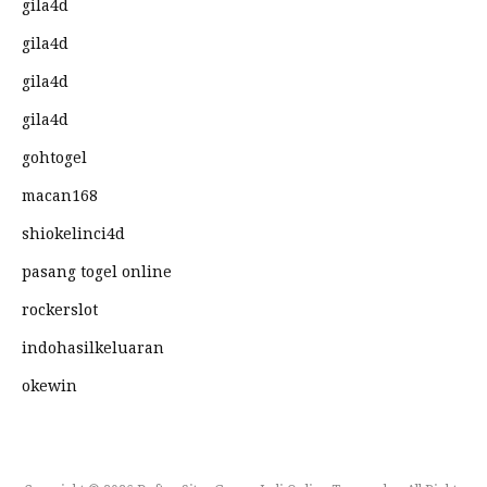
gila4d
gila4d
gila4d
gila4d
gohtogel
macan168
shiokelinci4d
pasang togel online
rockerslot
indohasilkeluaran
okewin