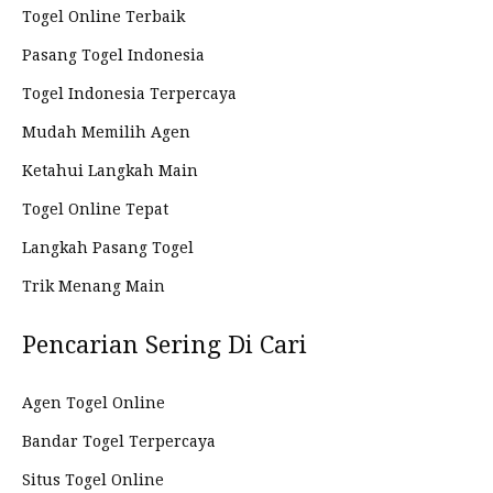
Togel Online Terbaik
Pasang Togel Indonesia
Togel Indonesia Terpercaya
Mudah Memilih Agen
Ketahui Langkah Main
Togel Online Tepat
Langkah Pasang Togel
Trik Menang Main
Pencarian Sering Di Cari
Agen Togel Online
Bandar Togel Terpercaya
Situs Togel Online