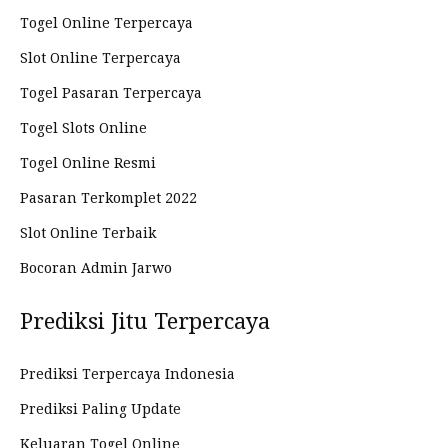
Togel Online Terpercaya
Slot Online Terpercaya
Togel Pasaran Terpercaya
Togel Slots Online
Togel Online Resmi
Pasaran Terkomplet 2022
Slot Online Terbaik
Bocoran Admin Jarwo
Prediksi Jitu Terpercaya
Prediksi Terpercaya Indonesia
Prediksi Paling Update
Keluaran Togel Online