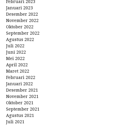
Februari 2023
Januari 2023
Desember 2022
November 2022
Oktober 2022
September 2022
Agustus 2022
Juli 2022
Juni 2022
Mei 2022
April 2022
Maret 2022
Februari 2022
Januari 2022
Desember 2021
November 2021
Oktober 2021
September 2021
Agustus 2021
Juli 2021