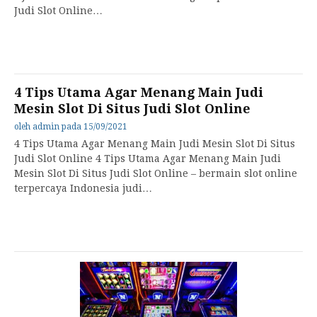
Judi Slot Online…
4 Tips Utama Agar Menang Main Judi
Mesin Slot Di Situs Judi Slot Online
oleh
admin
pada
15/09/2021
4 Tips Utama Agar Menang Main Judi Mesin Slot Di Situs
Judi Slot Online 4 Tips Utama Agar Menang Main Judi
Mesin Slot Di Situs Judi Slot Online – bermain slot online
terpercaya Indonesia judi…