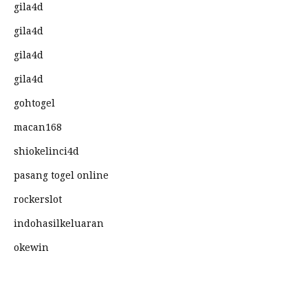
gila4d
gila4d
gila4d
gila4d
gohtogel
macan168
shiokelinci4d
pasang togel online
rockerslot
indohasilkeluaran
okewin