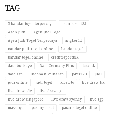
TAG
5 bandar togel terpercaya
agen joker123
Agen Judi
Agen Judi Togel
Agen Judi Togel Terpercaya
angker4d
Bandar Judi Togel Online
bandar togel
bandar togel online
creditreportblk
data bullseye
Data Germany Plus
data hk
data sgp
indohasilkeluaran
joker123
judi
judi online
judi togel
kiostoto
live draw hk
live draw sdy
live draw sgp
live draw singapore
live draw sydney
live sgp
mayorqq
pasang togel
pasang togel online