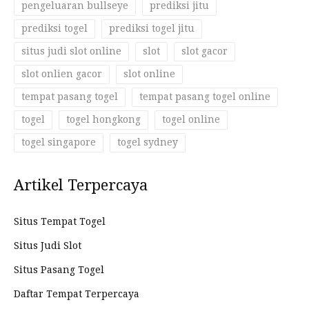
pengeluaran bullseye
prediksi jitu
prediksi togel
prediksi togel jitu
situs judi slot online
slot
slot gacor
slot onlien gacor
slot online
tempat pasang togel
tempat pasang togel online
togel
togel hongkong
togel online
togel singapore
togel sydney
Artikel Terpercaya
Situs Tempat Togel
Situs Judi Slot
Situs Pasang Togel
Daftar Tempat Terpercaya