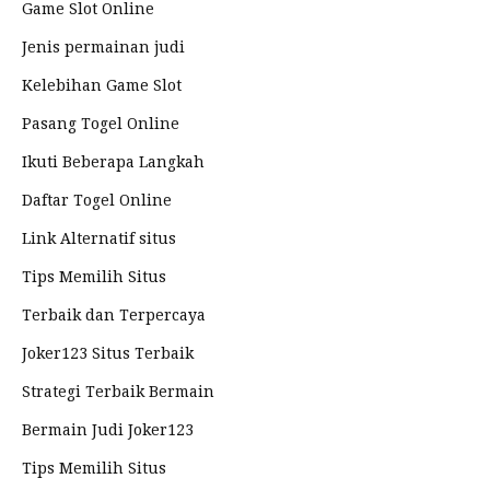
Game Slot Online
Jenis permainan judi
Kelebihan Game Slot
Pasang Togel Online
Ikuti Beberapa Langkah
Daftar Togel Online
Link Alternatif situs
Tips Memilih Situs
Terbaik dan Terpercaya
Joker123 Situs Terbaik
Strategi Terbaik Bermain
Bermain Judi Joker123
Tips Memilih Situs