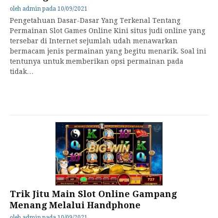
oleh
admin
pada
10/09/2021
Pengetahuan Dasar-Dasar Yang Terkenal Tentang
Permainan Slot Games Online Kini situs judi online yang
tersebar di Internet sejumlah udah menawarkan
bermacam jenis permainan yang begitu menarik. Soal ini
tentunya untuk memberikan opsi permainan pada
tidak…
Trik Jitu Main Slot Online Gampang
Menang Melalui Handphone
oleh
admin
pada
10/09/2021