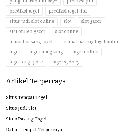
pengeluaran bullseye
prediksi jitu
prediksi togel
prediksi togel jitu
situs judi slot online
slot
slot gacor
slot onlien gacor
slot online
tempat pasang togel
tempat pasang togel online
togel
togel hongkong
togel online
togel singapore
togel sydney
Artikel Terpercaya
Situs Tempat Togel
Situs Judi Slot
Situs Pasang Togel
Daftar Tempat Terpercaya