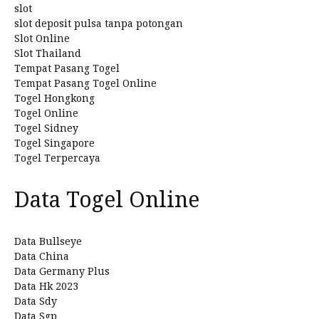
slot
slot deposit pulsa tanpa potongan
Slot Online
Slot Thailand
Tempat Pasang Togel
Tempat Pasang Togel Online
Togel Hongkong
Togel Online
Togel Sidney
Togel Singapore
Togel Terpercaya
Data Togel Online
Data Bullseye
Data China
Data Germany Plus
Data Hk 2023
Data Sdy
Data Sgp