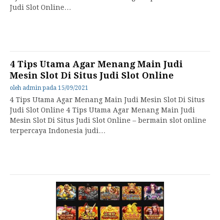
Judi Slot Online…
4 Tips Utama Agar Menang Main Judi
Mesin Slot Di Situs Judi Slot Online
oleh
admin
pada
15/09/2021
4 Tips Utama Agar Menang Main Judi Mesin Slot Di Situs
Judi Slot Online 4 Tips Utama Agar Menang Main Judi
Mesin Slot Di Situs Judi Slot Online – bermain slot online
terpercaya Indonesia judi…