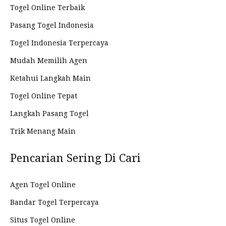
Togel Online Terbaik
Pasang Togel Indonesia
Togel Indonesia Terpercaya
Mudah Memilih Agen
Ketahui Langkah Main
Togel Online Tepat
Langkah Pasang Togel
Trik Menang Main
Pencarian Sering Di Cari
Agen Togel Online
Bandar Togel Terpercaya
Situs Togel Online