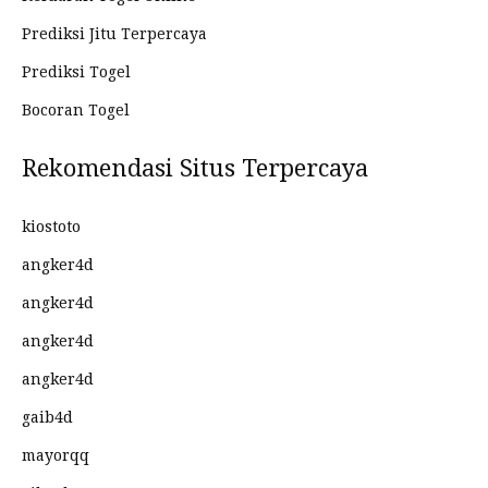
Prediksi Jitu Terpercaya
Prediksi Togel
Bocoran Togel
Rekomendasi Situs Terpercaya
kiostoto
angker4d
angker4d
angker4d
angker4d
gaib4d
mayorqq