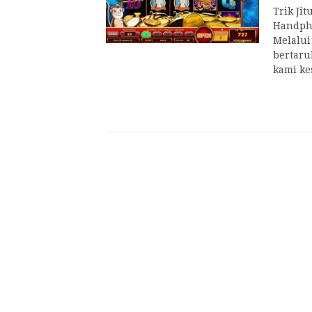
Trik Ji
Handpho
Melalui
bertaru
kami ke