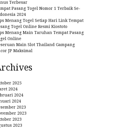
nus Terbesar
mpat Pasang Togel Nomor 1 Terbaik Se-
donesia 2024
ps Menang Togel Setiap Hari Link Tempat
sang Togel Online Resmi Kiostoto
ips Menang Main Taruhan Tempat Pasang
gel Online
seruan Main Slot Thailand Gampang
cor JP Maksimal
rchives
tober 2025
ret 2024
bruari 2024
nuari 2024
esember 2023
ovember 2023
tober 2023
ustus 2023