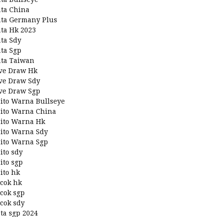
ta China
ta Germany Plus
ta Hk 2023
ta Sdy
ta Sgp
ta Taiwan
ve Draw Hk
ve Draw Sdy
ve Draw Sgp
ito Warna Bullseye
ito Warna China
ito Warna Hk
ito Warna Sdy
ito Warna Sgp
ito sdy
ito sgp
ito hk
cok hk
cok sgp
cok sdy
ta sgp 2024