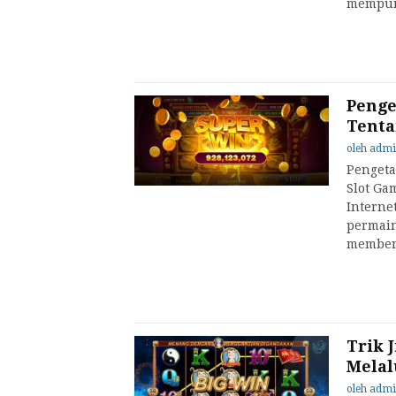
mempun
Penge
Tenta
oleh
adm
Pengeta
Slot Ga
Interne
permain
memberi
Trik 
Melal
oleh
adm