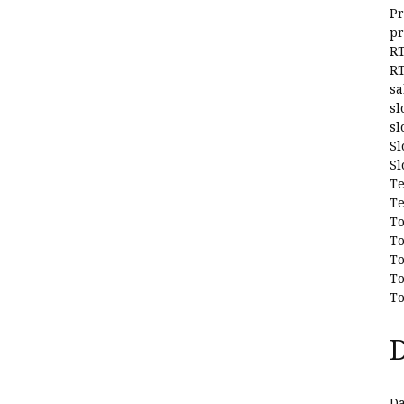
Pr
pr
RT
RT
s
sl
sl
Sl
Sl
Te
Te
T
To
To
To
To
D
Da