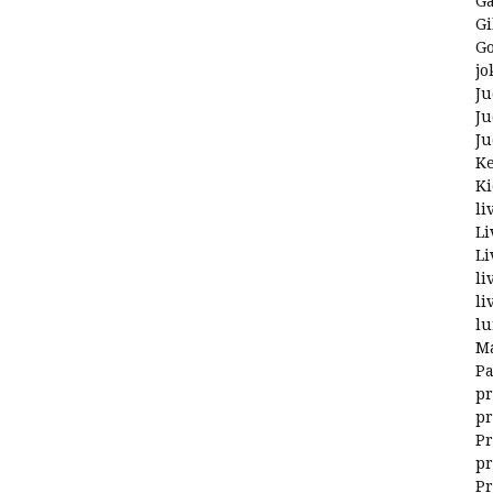
Ga
Gi
Go
jo
Ju
Ju
Ju
Ke
Ki
li
L
Li
li
li
lu
M
Pa
pr
pr
Pr
pr
Pr