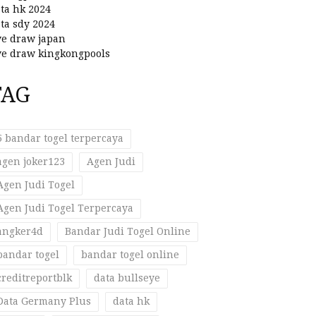
ta hk 2024
ta sdy 2024
ve draw japan
ve draw kingkongpools
TAG
5 bandar togel terpercaya
agen joker123
Agen Judi
Agen Judi Togel
Agen Judi Togel Terpercaya
angker4d
Bandar Judi Togel Online
bandar togel
bandar togel online
creditreportblk
data bullseye
Data Germany Plus
data hk