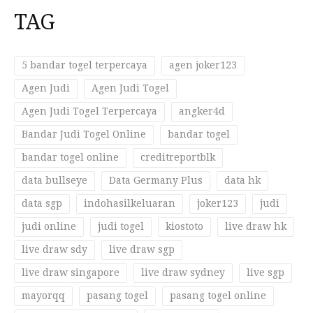
TAG
5 bandar togel terpercaya
agen joker123
Agen Judi
Agen Judi Togel
Agen Judi Togel Terpercaya
angker4d
Bandar Judi Togel Online
bandar togel
bandar togel online
creditreportblk
data bullseye
Data Germany Plus
data hk
data sgp
indohasilkeluaran
joker123
judi
judi online
judi togel
kiostoto
live draw hk
live draw sdy
live draw sgp
live draw singapore
live draw sydney
live sgp
mayorqq
pasang togel
pasang togel online