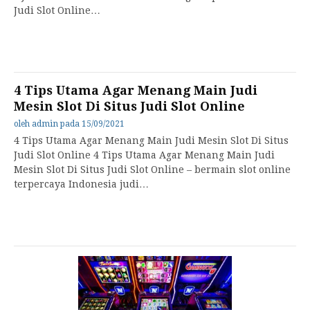
Judi Slot Online…
4 Tips Utama Agar Menang Main Judi
Mesin Slot Di Situs Judi Slot Online
oleh
admin
pada
15/09/2021
4 Tips Utama Agar Menang Main Judi Mesin Slot Di Situs
Judi Slot Online 4 Tips Utama Agar Menang Main Judi
Mesin Slot Di Situs Judi Slot Online – bermain slot online
terpercaya Indonesia judi…