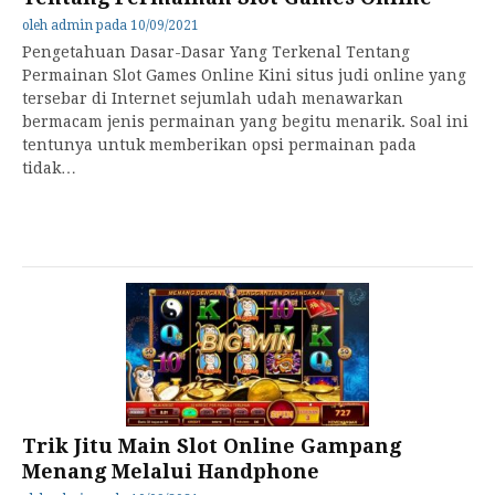
oleh
admin
pada
10/09/2021
Pengetahuan Dasar-Dasar Yang Terkenal Tentang
Permainan Slot Games Online Kini situs judi online yang
tersebar di Internet sejumlah udah menawarkan
bermacam jenis permainan yang begitu menarik. Soal ini
tentunya untuk memberikan opsi permainan pada
tidak…
Trik Jitu Main Slot Online Gampang
Menang Melalui Handphone