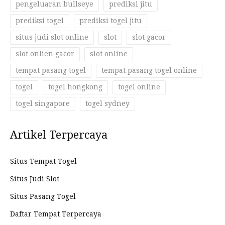
pengeluaran bullseye
prediksi jitu
prediksi togel
prediksi togel jitu
situs judi slot online
slot
slot gacor
slot onlien gacor
slot online
tempat pasang togel
tempat pasang togel online
togel
togel hongkong
togel online
togel singapore
togel sydney
Artikel Terpercaya
Situs Tempat Togel
Situs Judi Slot
Situs Pasang Togel
Daftar Tempat Terpercaya