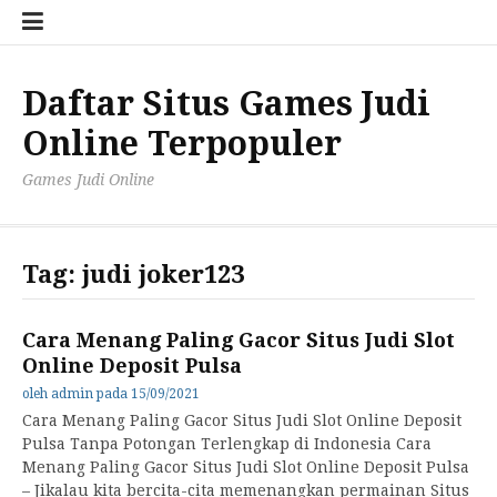
Lompat
ke
konten
Daftar Situs Games Judi
Online Terpopuler
Games Judi Online
Tag:
judi joker123
Cara Menang Paling Gacor Situs Judi Slot
Online Deposit Pulsa
oleh
admin
pada
15/09/2021
Cara Menang Paling Gacor Situs Judi Slot Online Deposit
Pulsa Tanpa Potongan Terlengkap di Indonesia Cara
Menang Paling Gacor Situs Judi Slot Online Deposit Pulsa
– Jikalau kita bercita-cita memenangkan permainan Situs