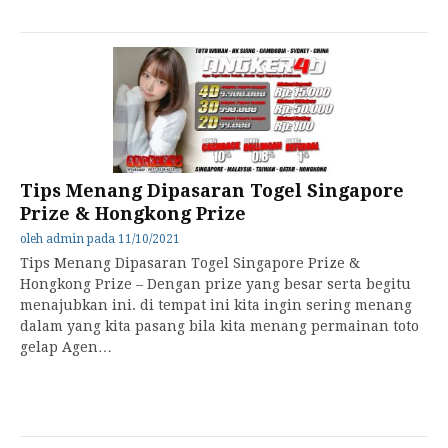
Tips Menang Dipasaran Togel Singapore
Prize & Hongkong Prize
oleh
admin
pada
11/10/2021
Tips Menang Dipasaran Togel Singapore Prize &
Hongkong Prize – Dengan prize yang besar serta begitu
menajubkan ini. di tempat ini kita ingin sering menang
dalam yang kita pasang bila kita menang permainan toto
gelap Agen…