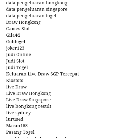
data pengeluaran hongkong
data pengeluaran singapore
data pengeluaran togel
Draw Hongkong
Games Slot
Gila4d
Gohtogel
joker123
Judi Online
Judi Slot
Judi Togel
Keluaran Live Draw SGP Tercepat
Kiostoto
live Draw
Live Draw Hongkong
Live Draw Singapore
live hongkong result
live sydney
lurus4d
Macan168
Pasang Togel