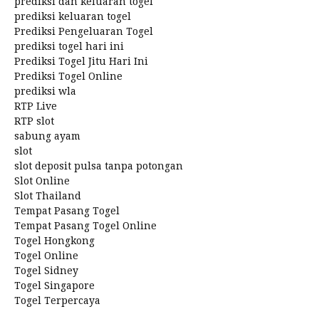
prediksi dan keluaran togel
prediksi keluaran togel
Prediksi Pengeluaran Togel
prediksi togel hari ini
Prediksi Togel Jitu Hari Ini
Prediksi Togel Online
prediksi wla
RTP Live
RTP slot
sabung ayam
slot
slot deposit pulsa tanpa potongan
Slot Online
Slot Thailand
Tempat Pasang Togel
Tempat Pasang Togel Online
Togel Hongkong
Togel Online
Togel Sidney
Togel Singapore
Togel Terpercaya