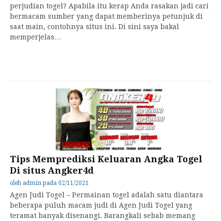
perjudian togel? Apabila itu kerap Anda rasakan jadi cari
bermacam sumber yang dapat memberinya petunjuk di
saat main, contohnya situs ini. Di sini saya bakal
memperjelas…
Tips Memprediksi Keluaran Angka Togel
Di situs Angker4d
oleh
admin
pada
02/11/2021
Agen Judi Togel – Permainan togel adalah satu diantara
beberapa puluh macam judi di Agen Judi Togel yang
teramat banyak disenangi. Barangkali sebab memang