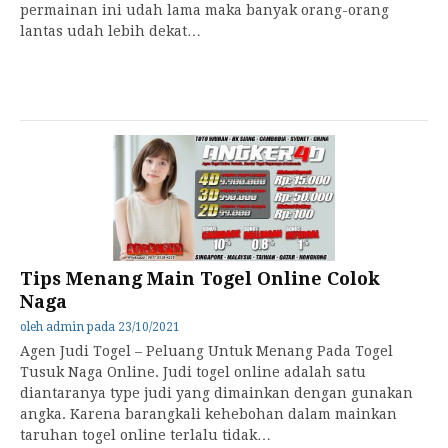
permainan ini udah lama maka banyak orang-orang
lantas udah lebih dekat…
Tips Menang Main Togel Online Colok
Naga
oleh
admin
pada
23/10/2021
Agen Judi Togel – Peluang Untuk Menang Pada Togel
Tusuk Naga Online. Judi togel online adalah satu
diantaranya type judi yang dimainkan dengan gunakan
angka. Karena barangkali kehebohan dalam mainkan
taruhan togel online terlalu tidak…