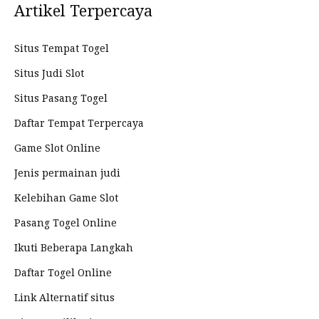
Artikel Terpercaya
Situs Tempat Togel
Situs Judi Slot
Situs Pasang Togel
Daftar Tempat Terpercaya
Game Slot Online
Jenis permainan judi
Kelebihan Game Slot
Pasang Togel Online
Ikuti Beberapa Langkah
Daftar Togel Online
Link Alternatif situs