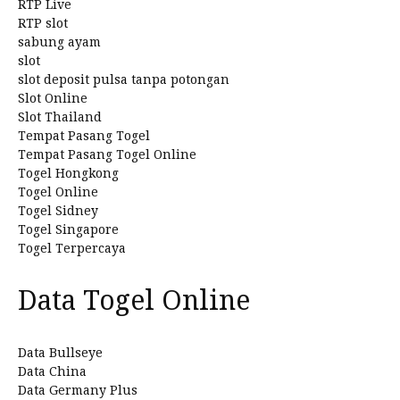
RTP Live
RTP slot
sabung ayam
slot
slot deposit pulsa tanpa potongan
Slot Online
Slot Thailand
Tempat Pasang Togel
Tempat Pasang Togel Online
Togel Hongkong
Togel Online
Togel Sidney
Togel Singapore
Togel Terpercaya
Data Togel Online
Data Bullseye
Data China
Data Germany Plus