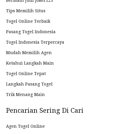
Bermain Judi Joker123
Tips Memilih Situs
Togel Online Terbaik
Pasang Togel Indonesia
Togel Indonesia Terpercaya
Mudah Memilih Agen
Ketahui Langkah Main
Togel Online Tepat
Langkah Pasang Togel
Trik Menang Main
Pencarian Sering Di Cari
Agen Togel Online