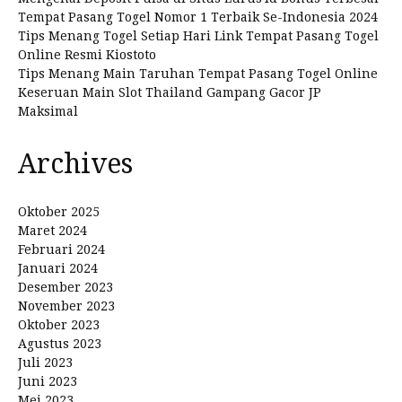
Tempat Pasang Togel Nomor 1 Terbaik Se-Indonesia 2024
Tips Menang Togel Setiap Hari Link Tempat Pasang Togel
Online Resmi Kiostoto
Tips Menang Main Taruhan Tempat Pasang Togel Online
Keseruan Main Slot Thailand Gampang Gacor JP
Maksimal
Archives
Oktober 2025
Maret 2024
Februari 2024
Januari 2024
Desember 2023
November 2023
Oktober 2023
Agustus 2023
Juli 2023
Juni 2023
Mei 2023