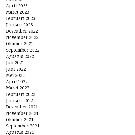
April 2023
Maret 2023
Februari 2023
Januari 2023
Desember 2022
November 2022
Oktober 2022
September 2022
Agustus 2022
Juli 2022
Juni 2022
Mei 2022
April 2022
Maret 2022
Februari 2022
Januari 2022
Desember 2021
November 2021
Oktober 2021
September 2021
Agustus 2021