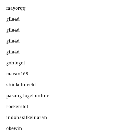
mayorqq
gila4d
gila4d
gila4d
gila4d
gohtogel
macan168
shiokelinci4d
pasang togel online
rockerslot
indohasilkeluaran
okewin