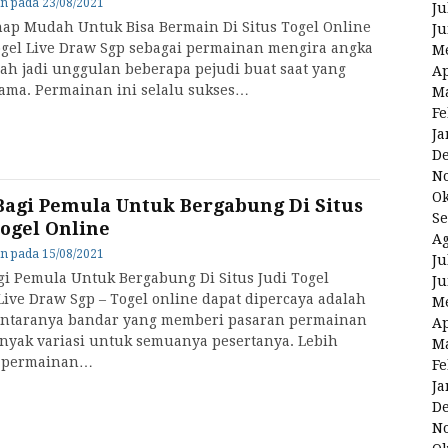
in
pada
23/08/2021
Ju
ap Mudah Untuk Bisa Bermain Di Situs Togel Online
Ju
togel Live Draw Sgp sebagai permainan mengira angka
Me
lah jadi unggulan beberapa pejudi buat saat yang
Ap
lama. Permainan ini selalu sukses…
Ma
Fe
Ja
D
N
Ok
Bagi Pemula Untuk Bergabung Di Situs
Se
Togel Online
Ag
in
pada
15/08/2021
Ju
gi Pemula Untuk Bergabung Di Situs Judi Togel
Ju
Live Draw Sgp – Togel online dapat dipercaya adalah
Me
antaranya bandar yang memberi pasaran permainan
Ap
nyak variasi untuk semuanya pesertanya. Lebih
Ma
 permainan…
Fe
Ja
D
N