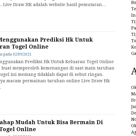
Bo
i. Live Draw HK adalah website hasil pemutaran…
Te
In
Ti
Pa
T
Menggunakan Prediksi Hk Untuk
To
ran Togel Online
Ke
Ga
in
pada
02/09/2021
nggunakan Prediksi Hk Untuk Keluaran Togel Online
s buat memperoleh kemenangan di saat main taruhan
A
ogel ini memang tidaklah dapat di sebut ringan.
ya macam permainan taruhan online Live Draw Hk
…
Ok
Ma
Fe
Ja
D
N
ahap Mudah Untuk Bisa Bermain Di
Ok
 Togel Online
Ag