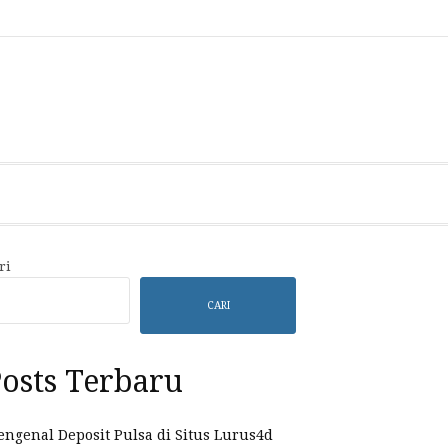
ri
CARI
osts Terbaru
ngenal Deposit Pulsa di Situs Lurus4d