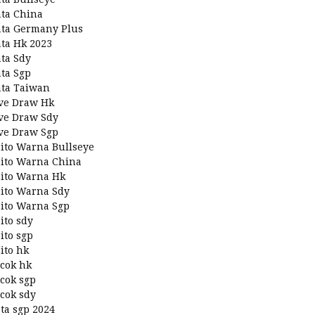
ta China
ta Germany Plus
ta Hk 2023
ta Sdy
ta Sgp
ta Taiwan
ve Draw Hk
ve Draw Sdy
ve Draw Sgp
ito Warna Bullseye
ito Warna China
ito Warna Hk
ito Warna Sdy
ito Warna Sgp
ito sdy
ito sgp
ito hk
cok hk
cok sgp
cok sdy
ta sgp 2024