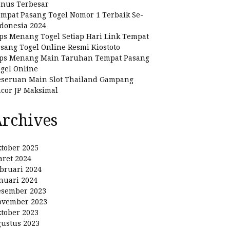
nus Terbesar
mpat Pasang Togel Nomor 1 Terbaik Se-
donesia 2024
ps Menang Togel Setiap Hari Link Tempat
sang Togel Online Resmi Kiostoto
ips Menang Main Taruhan Tempat Pasang
gel Online
seruan Main Slot Thailand Gampang
cor JP Maksimal
rchives
tober 2025
ret 2024
bruari 2024
nuari 2024
esember 2023
ovember 2023
tober 2023
ustus 2023