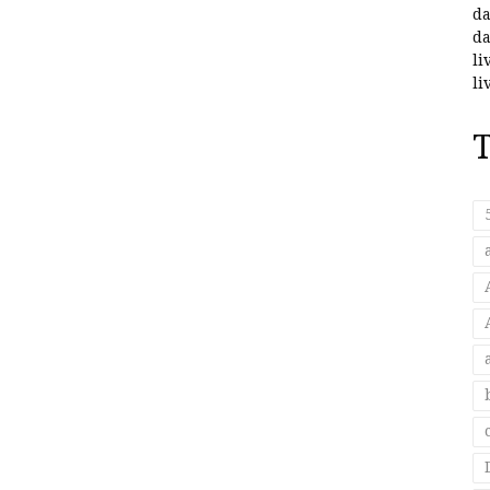
da
da
li
li