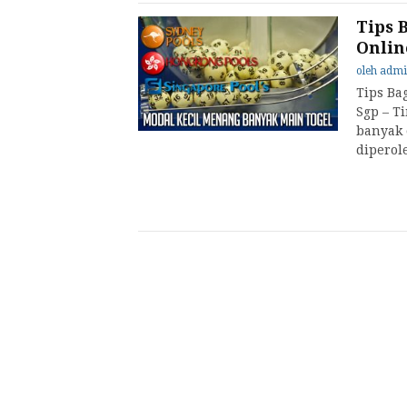
Tips 
Onlin
oleh
adm
Tips Ba
Sgp – T
banyak 
diperol