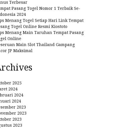
nus Terbesar
mpat Pasang Togel Nomor 1 Terbaik Se-
donesia 2024
ps Menang Togel Setiap Hari Link Tempat
sang Togel Online Resmi Kiostoto
ips Menang Main Taruhan Tempat Pasang
gel Online
seruan Main Slot Thailand Gampang
cor JP Maksimal
rchives
tober 2025
ret 2024
bruari 2024
nuari 2024
esember 2023
ovember 2023
tober 2023
ustus 2023