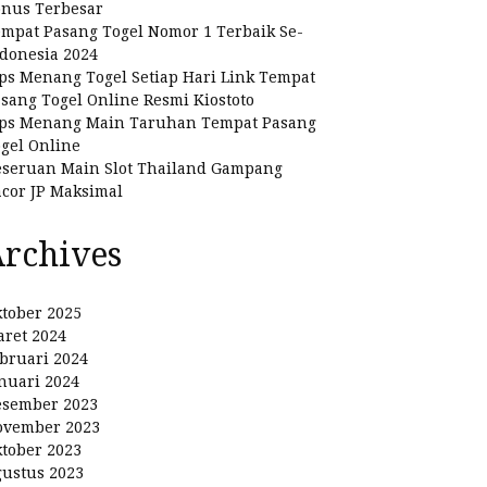
nus Terbesar
mpat Pasang Togel Nomor 1 Terbaik Se-
donesia 2024
ps Menang Togel Setiap Hari Link Tempat
sang Togel Online Resmi Kiostoto
ips Menang Main Taruhan Tempat Pasang
gel Online
seruan Main Slot Thailand Gampang
cor JP Maksimal
rchives
tober 2025
ret 2024
bruari 2024
nuari 2024
esember 2023
ovember 2023
tober 2023
ustus 2023