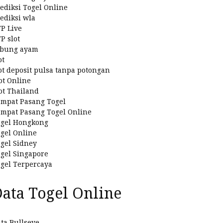
ediksi Togel Online
ediksi wla
P Live
P slot
abung ayam
ot
ot deposit pulsa tanpa potongan
ot Online
ot Thailand
mpat Pasang Togel
mpat Pasang Togel Online
ogel Hongkong
gel Online
gel Sidney
gel Singapore
gel Terpercaya
ata Togel Online
ta Bullseye