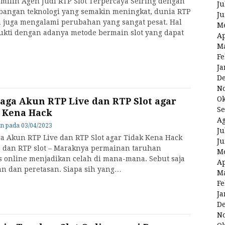
milih Agen Judi RTP Slot Terpercaya Seiring dengan
Ju
angan teknologi yang semakin meningkat, dunia RTP
Ju
n juga mengalami perubahan yang sangat pesat. Hal
Me
bukti dengan adanya metode bermain slot yang dapat
Ap
Ma
Fe
Ja
D
N
Ok
Jaga Akun RTP Live dan RTP Slot agar
Se
 Kena Hack
Ag
in
pada
03/04/2023
Ju
ga Akun RTP Live dan RTP Slot agar Tidak Kena Hack
Ju
e dan RTP slot – Maraknya permainan taruhan
Me
s online menjadikan celah di mana-mana. Sebut saja
Ap
n dan peretasan. Siapa sih yang…
Ma
Fe
Ja
D
N