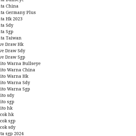
ta China
ta Germany Plus
ta Hk 2023
ta Sdy
ta Sgp
ta Taiwan
ve Draw Hk
ve Draw Sdy
ve Draw Sgp
ito Warna Bullseye
ito Warna China
ito Warna Hk
ito Warna Sdy
ito Warna Sgp
ito sdy
ito sgp
ito hk
cok hk
cok sgp
cok sdy
ta sgp 2024