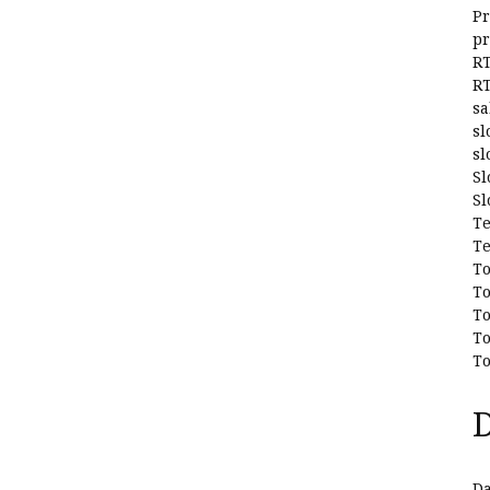
Pr
pr
RT
RT
s
sl
sl
Sl
Sl
Te
Te
T
To
To
To
To
D
Da