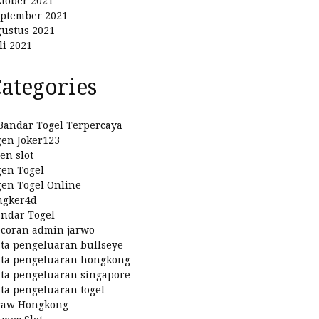
tober 2021
ptember 2021
ustus 2021
li 2021
ategories
Bandar Togel Terpercaya
en Joker123
en slot
en Togel
en Togel Online
ngker4d
ndar Togel
coran admin jarwo
ta pengeluaran bullseye
ta pengeluaran hongkong
ta pengeluaran singapore
ta pengeluaran togel
raw Hongkong