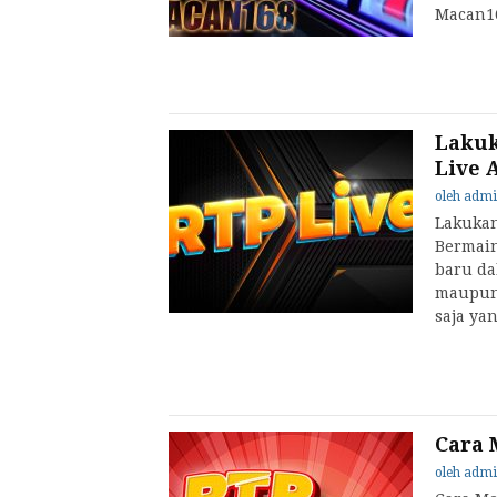
Macan16
Lakuk
Live 
oleh
adm
Lakukan
Bermain
baru da
maupun 
saja ya
Cara 
oleh
adm