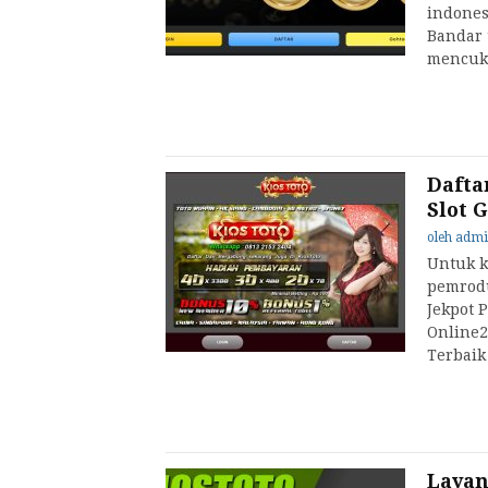
indones
Bandar 
mencuk
Dafta
Slot 
oleh
adm
Untuk k
pemrodu
Jekpot P
Online2
Terbaik
Layan