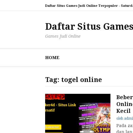
Lompat
Daftar Situs Games Judi Online Terpopuler -
Saturda
ke
konten
Daftar Situs Games
Games Judi Online
HOME
Tag:
togel online
Beber
Onlin
Kecil
oleh
adm
Pada za
dan lan