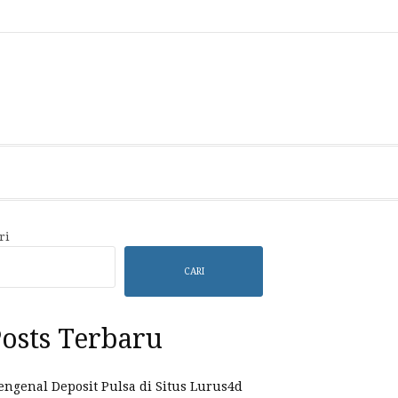
ri
CARI
osts Terbaru
ngenal Deposit Pulsa di Situs Lurus4d