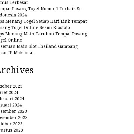
nus Terbesar
mpat Pasang Togel Nomor 1 Terbaik Se-
donesia 2024
ps Menang Togel Setiap Hari Link Tempat
sang Togel Online Resmi Kiostoto
ips Menang Main Taruhan Tempat Pasang
gel Online
seruan Main Slot Thailand Gampang
cor JP Maksimal
rchives
tober 2025
ret 2024
bruari 2024
nuari 2024
esember 2023
ovember 2023
tober 2023
ustus 2023