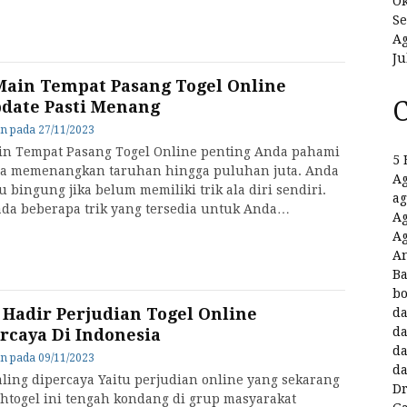
Ok
Se
Ag
Ju
Main Tempat Pasang Togel Online
C
date Pasti Menang
in
pada
27/11/2023
in Tempat Pasang Togel Online penting Anda pahami
5 
sa memenangkan taruhan hingga puluhan juta. Anda
Ag
u bingung jika belum memiliki trik ala diri sendiri.
ag
ada beberapa trik yang tersedia untuk Anda…
Ag
Ag
A
Ba
bo
 Hadir Perjudian Togel Online
da
da
rcaya Di Indonesia
da
in
pada
09/11/2023
da
aling dipercaya Yaitu perjudian online yang sekarang
D
ohtogel ini tengah kondang di grup masyarakat