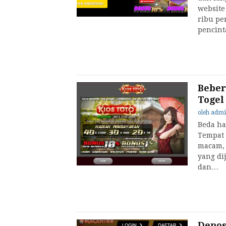
website
ribu pe
pencint
Beber
Togel
oleh
adm
Beda ha
Tempat 
macam, 
yang dij
dan…
Depos