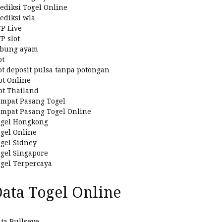
ediksi Togel Online
ediksi wla
P Live
P slot
abung ayam
ot
ot deposit pulsa tanpa potongan
ot Online
ot Thailand
mpat Pasang Togel
mpat Pasang Togel Online
ogel Hongkong
gel Online
gel Sidney
gel Singapore
gel Terpercaya
ata Togel Online
ta Bullseye