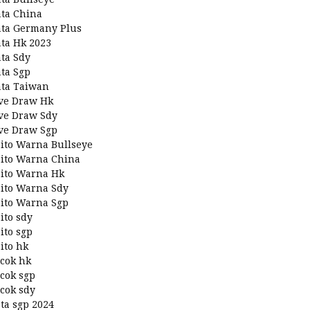
ta China
ta Germany Plus
ta Hk 2023
ta Sdy
ta Sgp
ta Taiwan
ve Draw Hk
ve Draw Sdy
ve Draw Sgp
ito Warna Bullseye
ito Warna China
ito Warna Hk
ito Warna Sdy
ito Warna Sgp
ito sdy
ito sgp
ito hk
cok hk
cok sgp
cok sdy
ta sgp 2024