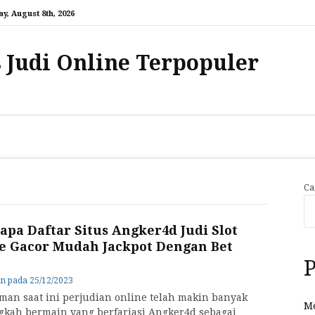
y, August 8th, 2026
 Judi Online Terpopuler
Ca
apa Daftar Situs Angker4d Judi Slot
e Gacor Mudah Jackpot Dengan Bet
P
in
pada
25/12/2023
man saat ini perjudian online telah makin banyak
Me
gkah bermain yang berfariasi Angker4d sebagai