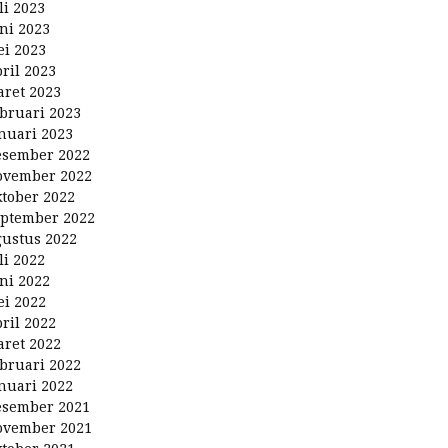
li 2023
ni 2023
i 2023
ril 2023
ret 2023
bruari 2023
nuari 2023
esember 2022
ovember 2022
tober 2022
ptember 2022
ustus 2022
li 2022
ni 2022
i 2022
ril 2022
ret 2022
bruari 2022
nuari 2022
esember 2021
ovember 2021