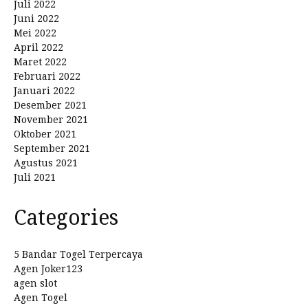
Juli 2022
Juni 2022
Mei 2022
April 2022
Maret 2022
Februari 2022
Januari 2022
Desember 2021
November 2021
Oktober 2021
September 2021
Agustus 2021
Juli 2021
Categories
5 Bandar Togel Terpercaya
Agen Joker123
agen slot
Agen Togel