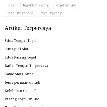
togel
togel hongkong
togel online
togel singapore
togel sydney
Artikel Terpercaya
Situs Tempat Togel
Situs Judi Slot
Situs Pasang Togel
Daftar Tempat Terpercaya
Game Slot Online
Jenis permainan judi
Kelebihan Game Slot
Pasang Togel Online