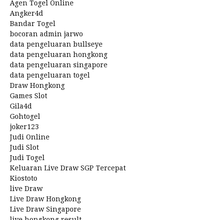
Agen Togel Online
Angker4d
Bandar Togel
bocoran admin jarwo
data pengeluaran bullseye
data pengeluaran hongkong
data pengeluaran singapore
data pengeluaran togel
Draw Hongkong
Games Slot
Gila4d
Gohtogel
joker123
Judi Online
Judi Slot
Judi Togel
Keluaran Live Draw SGP Tercepat
Kiostoto
live Draw
Live Draw Hongkong
Live Draw Singapore
live hongkong result