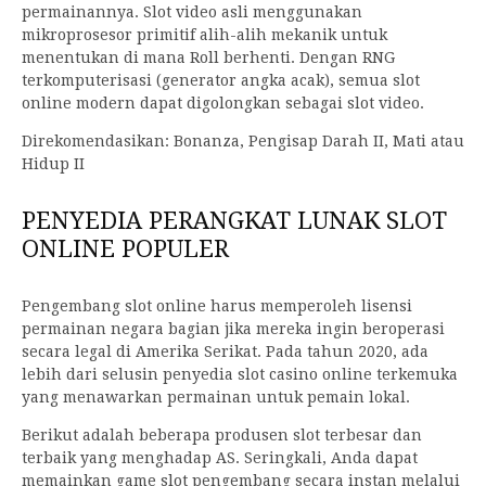
permainannya. Slot video asli menggunakan
mikroprosesor primitif alih-alih mekanik untuk
menentukan di mana Roll berhenti. Dengan RNG
terkomputerisasi (generator angka acak), semua slot
online modern dapat digolongkan sebagai slot video.
Direkomendasikan: Bonanza, Pengisap Darah II, Mati atau
Hidup II
PENYEDIA PERANGKAT LUNAK SLOT
ONLINE POPULER
Pengembang slot online harus memperoleh lisensi
permainan negara bagian jika mereka ingin beroperasi
secara legal di Amerika Serikat. Pada tahun 2020, ada
lebih dari selusin penyedia slot casino online terkemuka
yang menawarkan permainan untuk pemain lokal.
Berikut adalah beberapa produsen slot terbesar dan
terbaik yang menghadap AS. Seringkali, Anda dapat
memainkan game slot pengembang secara instan melalui