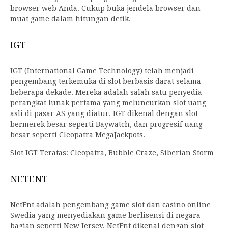
browser web Anda. Cukup buka jendela browser dan
muat game dalam hitungan detik.
IGT
IGT (International Game Technology) telah menjadi
pengembang terkemuka di slot berbasis darat selama
beberapa dekade. Mereka adalah salah satu penyedia
perangkat lunak pertama yang meluncurkan slot uang
asli di pasar AS yang diatur. IGT dikenal dengan slot
bermerek besar seperti Baywatch, dan progresif uang
besar seperti Cleopatra MegaJackpots.
Slot IGT Teratas: Cleopatra, Bubble Craze, Siberian Storm
NETENT
NetEnt adalah pengembang game slot dan casino online
Swedia yang menyediakan game berlisensi di negara
bagian seperti New Jersey. NetEnt dikenal dengan slot