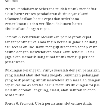
Android.
Proses Pendaftaran: Seberapa mudah untuk mendaftar
akun baru? Proses pendaftaran di situs yang kami
rekomendasikan harus cepat dan sederhana.
Pemeriksaan ID dan verifikasi dokumen harus
diselesaikan dengan cepat.
Setoran & Penarikan: Melakukan pembayaran cepat
sangat penting jika Anda ingin bermain game slot uang
asli secara online. Kami menguji kecepatan setiap kasir
casino dengan menyetorkan dolar kami sendiri. Kami
juga akan menarik uang tunai untuk menguji periode
pemrosesan.
Dukungan Pelanggan: Punya masalah dengan penarikan
yang lambat atau slot yang mogok? Dukungan pelanggan
yang baik penting untuk menyelesaikan masalah dengan
cepat. casino AS teratas harus memiliki dukungan 24 jam
melalui obrolan langsung, email, atau saluran telepon
bebas pulsa.
Bonus & Promosi: Ubah permainan slot online Anda