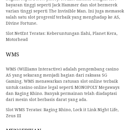
bayaran tinggi seperti Jack Hammer dan slot bermerek
varian tinggi seperti The Invisible Man. Ini juga memasok
salah satu slot progresif terbaik yang menghadap ke AS,
Divine Fortune.
Slot NetEnt Teratas: Keberuntungan Ilahi, Planet Kera,
Motorhead
WMS
WMS (Williams Interactive) adalah pengembang casino
AS yang sekarang menjadi bagian dari raksasa SG
Gaming. WMS menawarkan ratusan slot online terbaik
untuk casino online legal seperti MONOPOLY Megaways
dan Raging Rhino. Banyak permainan telah diadaptasi
dari mesin slot berbasis darat yang ada.
Slot WMS Teratas: Raging Rhino, Lock it Link Night Life,
Zeus III