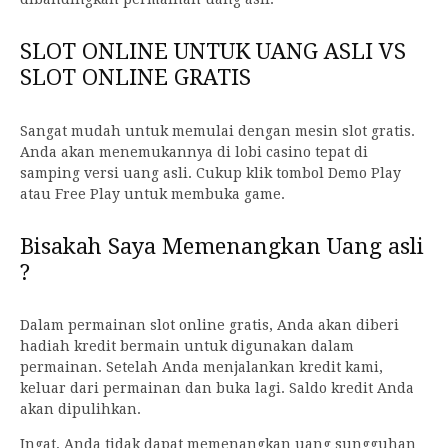
SLOT ONLINE UNTUK UANG ASLI VS
SLOT ONLINE GRATIS
Sangat mudah untuk memulai dengan mesin slot gratis.
Anda akan menemukannya di lobi casino tepat di
samping versi uang asli. Cukup klik tombol Demo Play
atau Free Play untuk membuka game.
Bisakah Saya Memenangkan Uang asli
?
Dalam permainan slot online gratis, Anda akan diberi
hadiah kredit bermain untuk digunakan dalam
permainan. Setelah Anda menjalankan kredit kami,
keluar dari permainan dan buka lagi. Saldo kredit Anda
akan dipulihkan.
Ingat, Anda tidak dapat memenangkan uang sungguhan