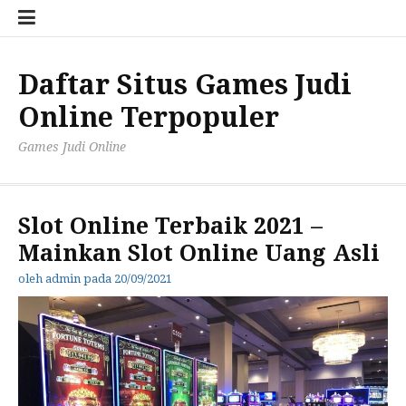
Lompat
ke
konten
Daftar Situs Games Judi
Online Terpopuler
Games Judi Online
Slot Online Terbaik 2021 –
Mainkan Slot Online Uang Asli
oleh
admin
pada
20/09/2021