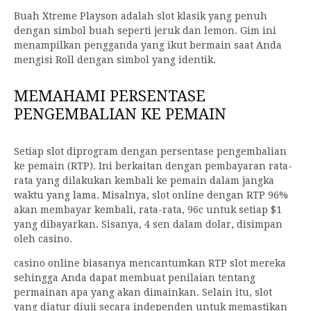
Buah Xtreme Playson adalah slot klasik yang penuh
dengan simbol buah seperti jeruk dan lemon. Gim ini
menampilkan pengganda yang ikut bermain saat Anda
mengisi Roll dengan simbol yang identik.
MEMAHAMI PERSENTASE
PENGEMBALIAN KE PEMAIN
Setiap slot diprogram dengan persentase pengembalian
ke pemain (RTP). Ini berkaitan dengan pembayaran rata-
rata yang dilakukan kembali ke pemain dalam jangka
waktu yang lama. Misalnya, slot online dengan RTP 96%
akan membayar kembali, rata-rata, 96c untuk setiap $1
yang dibayarkan. Sisanya, 4 sen dalam dolar, disimpan
oleh casino.
casino online biasanya mencantumkan RTP slot mereka
sehingga Anda dapat membuat penilaian tentang
permainan apa yang akan dimainkan. Selain itu, slot
yang diatur diuji secara independen untuk memastikan