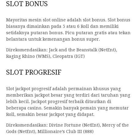
SLOT BONUS
Mayoritas mesin slot online adalah slot bonus. Slot bonus
biasanya dimainkan pada 5 atau 6 Roll dan memiliki
setidaknya putaran bonus. Picu putaran gratis atau tekan
belantara untuk kemenangan bonus super.
Direkomendasikan: Jack and the Beanstalk (NetEnt),
Raging Rhino (WMS), Cleopatra (IGT)
SLOT PROGRESIF
Slot jackpot progresif adalah permainan khusus yang
memberikan jackpot besar yang terdiri dari taruhan yang
lebih kecil. Jackpot progresif terbaik ditautkan di
beberapa casino. Semakin banyak pemain yang memutar
Roll, semakin besar jackpot yang didapat.
Direkomendasikan: Divine Fortune (NetEnt), Mercy of the
Gods (NetEnt), Millionaire’s Club III (888)