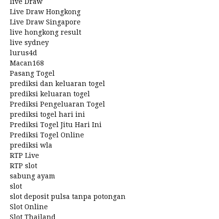
live Draw
Live Draw Hongkong
Live Draw Singapore
live hongkong result
live sydney
lurus4d
Macan168
Pasang Togel
prediksi dan keluaran togel
prediksi keluaran togel
Prediksi Pengeluaran Togel
prediksi togel hari ini
Prediksi Togel Jitu Hari Ini
Prediksi Togel Online
prediksi wla
RTP Live
RTP slot
sabung ayam
slot
slot deposit pulsa tanpa potongan
Slot Online
Slot Thailand