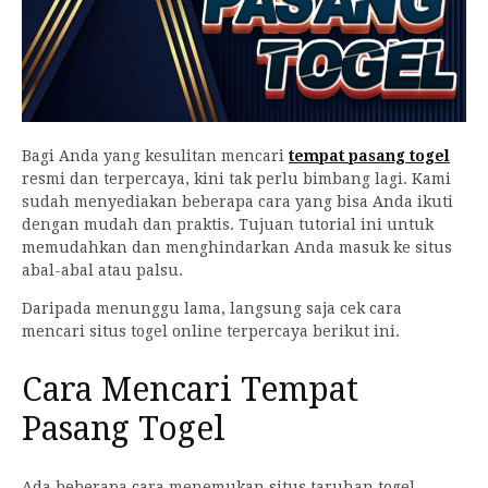
Bagi Anda yang kesulitan mencari
tempat pasang togel
resmi dan terpercaya, kini tak perlu bimbang lagi. Kami
sudah menyediakan beberapa cara yang bisa Anda ikuti
dengan mudah dan praktis. Tujuan tutorial ini untuk
memudahkan dan menghindarkan Anda masuk ke situs
abal-abal atau palsu.
Daripada menunggu lama, langsung saja cek cara
mencari situs togel online terpercaya berikut ini.
Cara Mencari Tempat
Pasang Togel
Ada beberapa cara menemukan situs taruhan togel