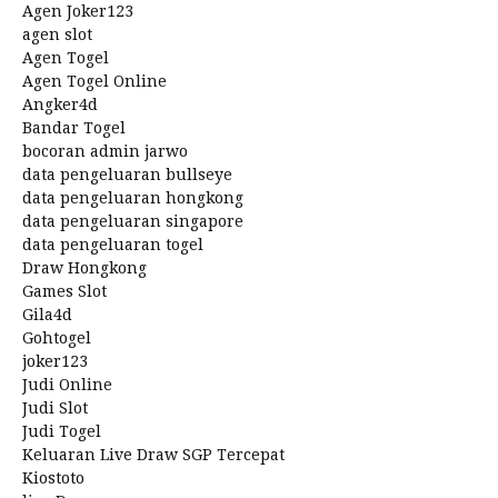
Agen Joker123
agen slot
Agen Togel
Agen Togel Online
Angker4d
Bandar Togel
bocoran admin jarwo
data pengeluaran bullseye
data pengeluaran hongkong
data pengeluaran singapore
data pengeluaran togel
Draw Hongkong
Games Slot
Gila4d
Gohtogel
joker123
Judi Online
Judi Slot
Judi Togel
Keluaran Live Draw SGP Tercepat
Kiostoto