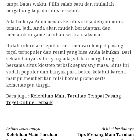
tanpa batas waktu. Pilih salah satu dan mulailah
bergabung kepada situs tersebut.
Ada baiknya Anda masuk ke situs sama dengan milik
teman. Jadi, Anda akan mudah beradaptasi dan
memainkan game taruhan secara maksimal.
Itulah informasi seputar cara mencari tempat pasang
togel terpopuler dan resmi yang bisa Anda lakukan. Dari
sekian banyak situs yang ada, silakan bergabung
bersama situs kiostoto terbaik sepanjang masa. Situs ini
sudah populer dan banyak para bettor ketahui karena
mampu memberikan nilai bonus promo serta
kemenangan tinggi.
Baca juga :
Kelebihan Main Taruhan Tempat Pasang
Togel Online Terbaik
Lanjut
Artikel sebelumnya
Artikel berikutnya
Kelebihan Main Taruhan
Tips Menang Main Taruhan