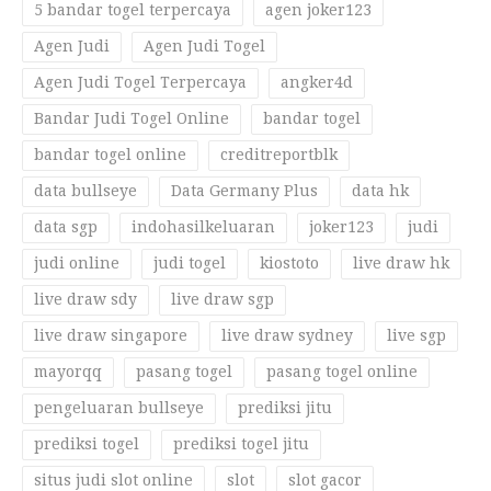
5 bandar togel terpercaya
agen joker123
Agen Judi
Agen Judi Togel
Agen Judi Togel Terpercaya
angker4d
Bandar Judi Togel Online
bandar togel
bandar togel online
creditreportblk
data bullseye
Data Germany Plus
data hk
data sgp
indohasilkeluaran
joker123
judi
judi online
judi togel
kiostoto
live draw hk
live draw sdy
live draw sgp
live draw singapore
live draw sydney
live sgp
mayorqq
pasang togel
pasang togel online
pengeluaran bullseye
prediksi jitu
prediksi togel
prediksi togel jitu
situs judi slot online
slot
slot gacor