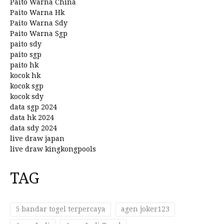
Paito Warna China
Paito Warna Hk
Paito Warna Sdy
Paito Warna Sgp
paito sdy
paito sgp
paito hk
kocok hk
kocok sgp
kocok sdy
data sgp 2024
data hk 2024
data sdy 2024
live draw japan
live draw kingkongpools
TAG
5 bandar togel terpercaya
agen joker123