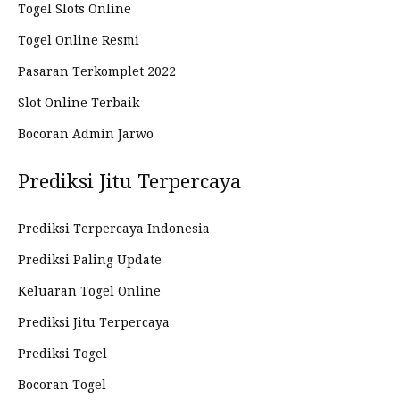
Togel Slots Online
Togel Online Resmi
Pasaran Terkomplet 2022
Slot Online Terbaik
Bocoran Admin Jarwo
Prediksi Jitu Terpercaya
Prediksi Terpercaya Indonesia
Prediksi Paling Update
Keluaran Togel Online
Prediksi Jitu Terpercaya
Prediksi Togel
Bocoran Togel