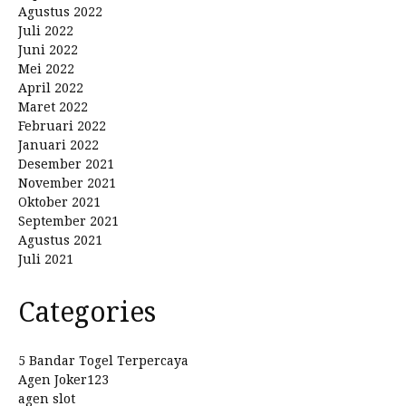
Agustus 2022
Juli 2022
Juni 2022
Mei 2022
April 2022
Maret 2022
Februari 2022
Januari 2022
Desember 2021
November 2021
Oktober 2021
September 2021
Agustus 2021
Juli 2021
Categories
5 Bandar Togel Terpercaya
Agen Joker123
agen slot