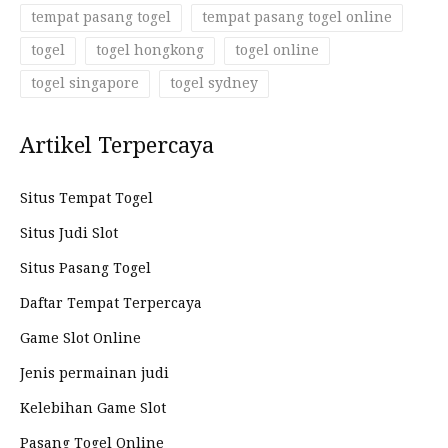
tempat pasang togel
tempat pasang togel online
togel
togel hongkong
togel online
togel singapore
togel sydney
Artikel Terpercaya
Situs Tempat Togel
Situs Judi Slot
Situs Pasang Togel
Daftar Tempat Terpercaya
Game Slot Online
Jenis permainan judi
Kelebihan Game Slot
Pasang Togel Online