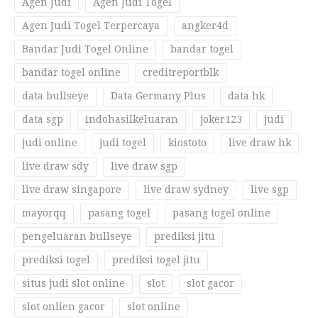
Agen Judi
Agen Judi Togel
Agen Judi Togel Terpercaya
angker4d
Bandar Judi Togel Online
bandar togel
bandar togel online
creditreportblk
data bullseye
Data Germany Plus
data hk
data sgp
indohasilkeluaran
joker123
judi
judi online
judi togel
kiostoto
live draw hk
live draw sdy
live draw sgp
live draw singapore
live draw sydney
live sgp
mayorqq
pasang togel
pasang togel online
pengeluaran bullseye
prediksi jitu
prediksi togel
prediksi togel jitu
situs judi slot online
slot
slot gacor
slot onlien gacor
slot online