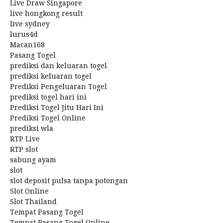
Live Draw Singapore
live hongkong result
live sydney
lurus4d
Macan168
Pasang Togel
prediksi dan keluaran togel
prediksi keluaran togel
Prediksi Pengeluaran Togel
prediksi togel hari ini
Prediksi Togel Jitu Hari Ini
Prediksi Togel Online
prediksi wla
RTP Live
RTP slot
sabung ayam
slot
slot deposit pulsa tanpa potongan
Slot Online
Slot Thailand
Tempat Pasang Togel
Tempat Pasang Togel Online