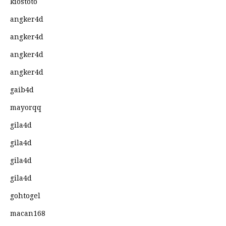
kiostoto
angker4d
angker4d
angker4d
angker4d
gaib4d
mayorqq
gila4d
gila4d
gila4d
gila4d
gohtogel
macan168