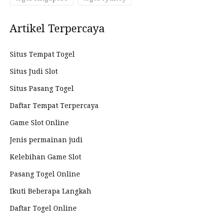
Artikel Terpercaya
Situs Tempat Togel
Situs Judi Slot
Situs Pasang Togel
Daftar Tempat Terpercaya
Game Slot Online
Jenis permainan judi
Kelebihan Game Slot
Pasang Togel Online
Ikuti Beberapa Langkah
Daftar Togel Online