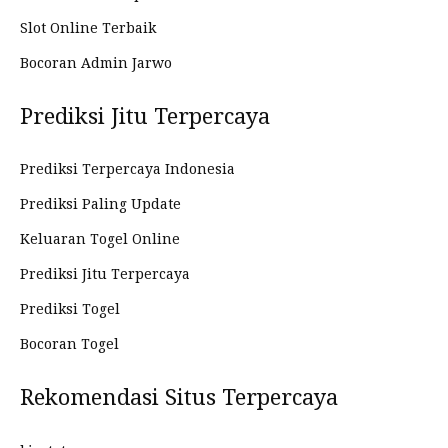
Slot Online Terbaik
Bocoran Admin Jarwo
Prediksi Jitu Terpercaya
Prediksi Terpercaya Indonesia
Prediksi Paling Update
Keluaran Togel Online
Prediksi Jitu Terpercaya
Prediksi Togel
Bocoran Togel
Rekomendasi Situs Terpercaya