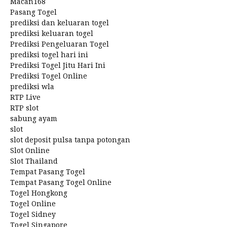
Macan168
Pasang Togel
prediksi dan keluaran togel
prediksi keluaran togel
Prediksi Pengeluaran Togel
prediksi togel hari ini
Prediksi Togel Jitu Hari Ini
Prediksi Togel Online
prediksi wla
RTP Live
RTP slot
sabung ayam
slot
slot deposit pulsa tanpa potongan
Slot Online
Slot Thailand
Tempat Pasang Togel
Tempat Pasang Togel Online
Togel Hongkong
Togel Online
Togel Sidney
Togel Singapore