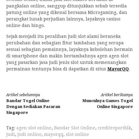
pangkalan online, sanggup ditunjukkan sebab tersedia
patung online yang dikenal bersama Microgaming, dan
perangkat lunak perjudian lainnya, layaknya casino
online dan bingo.
Sejak menjadi itu peralihan judi slot alami beraneka
perubahan dan sebagian fitur tambahan yang serupa
sesuai sebagian pemainnya, layaknya kebolehan bermain
di smartphone dan makin bertambahnya agen agen slot
yang pasarkan jasa judi jenis slot untuk memenangkan
permainan tentunya bisa di dapatkan di situs
MayorQQ
.
Lanjut
Artikel sebelumnya
Artikel berikutnya
Bandar Togel Online
Munculnya Games Togel
Membaca
Dengan Sediakan Pasaran
Online Singapore
Singapore
Tag:
agen slot online
,
Bandar Slot Online
,
creditreportblk
,
judi
,
judi online
,
mayorqq
,
slot online