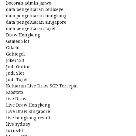
bocoran admin jarwo
data pengeluaran bullseye
data pengeluaran hongkong
data pengeluaran singapore
data pengeluaran togel
Draw Hongkong
Games Slot
Gila4d
Gohtogel
joker123
Judi Online
Judi Slot
Judi Togel
Keluaran Live Draw SGP Tercepat
Kiostoto
live Draw
Live Draw Hongkong
Live Draw Singapore
live hongkong result
live sydney
lurus4d