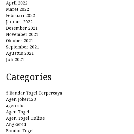
April 2022
Maret 2022
Februari 2022
Januari 2022
Desember 2021
November 2021
Oktober 2021
September 2021
Agustus 2021
Juli 2021
Categories
5 Bandar Togel Terpercaya
Agen Joker123
agen slot
Agen Togel
Agen Togel Online
Angker4d
Bandar Togel