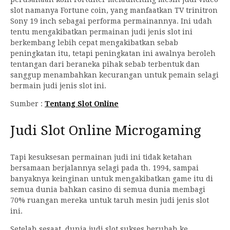
slot namanya Fortune coin, yang manfaatkan TV trinitron
Sony 19 inch sebagai performa permainannya. Ini udah
tentu mengakibatkan permainan judi jenis slot ini
berkembang lebih cepat mengakibatkan sebab
peningkatan itu, tetapi peningkatan ini awalnya beroleh
tentangan dari beraneka pihak sebab terbentuk dan
sanggup menambahkan kecurangan untuk pemain selagi
bermain judi jenis slot ini.
Sumber :
Tentang Slot Online
Judi Slot Online Microgaming
Tapi kesuksesan permainan judi ini tidak ketahan
bersamaan berjalannya selagi pada th. 1994, sampai
banyaknya keinginan untuk mengakibatkan game itu di
semua dunia bahkan casino di semua dunia membagi
70% ruangan mereka untuk taruh mesin judi jenis slot
ini.
Setelah sesaat, dunia judi slot sukses berubah ke