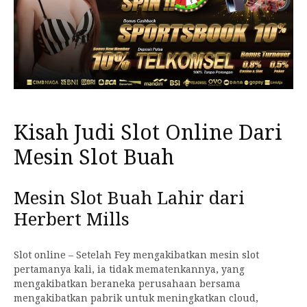
Kisah Judi Slot Online Dari
Mesin Slot Buah
Mesin Slot Buah Lahir dari
Herbert Mills
Slot online – Setelah Fey mengakibatkan mesin slot
pertamanya kali, ia tidak mematenkannya, yang
mengakibatkan beraneka perusahaan bersama
mengakibatkan pabrik untuk meningkatkan cloud,