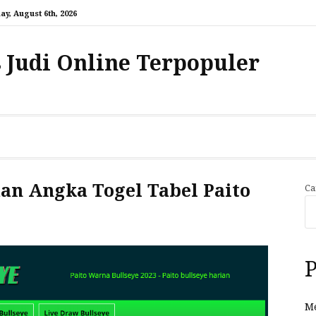
y, August 6th, 2026
 Judi Online Terpopuler
an Angka Togel Tabel Paito
Ca
P
Me