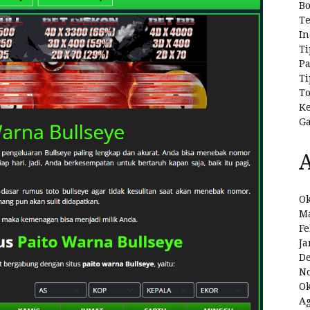
Bo
Te
In
Ti
Pa
T
To
Ke
Ga
A
Ok
Ma
Fe
Ja
D
N
Ok
Ag