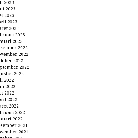
li 2023
ni 2023
i 2023
ril 2023
ret 2023
bruari 2023
nuari 2023
esember 2022
ovember 2022
tober 2022
ptember 2022
ustus 2022
li 2022
ni 2022
i 2022
ril 2022
ret 2022
bruari 2022
nuari 2022
esember 2021
ovember 2021