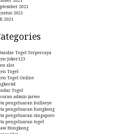
tober 2021
ptember 2021
ustus 2021
li 2021
ategories
Bandar Togel Terpercaya
en Joker123
en slot
en Togel
en Togel Online
ngker4d
ndar Togel
coran admin jarwo
ta pengeluaran bullseye
ta pengeluaran hongkong
ta pengeluaran singapore
ta pengeluaran togel
raw Hongkong