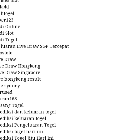
mes Slot
la4d
htogel
ker123
di Online
di Slot
di Togel
luaran Live Draw SGP Tercepat
ostoto
ve Draw
ive Draw Hongkong
ve Draw Singapore
ve hongkong result
ve sydney
rus4d
acan168
sang Togel
ediksi dan keluaran togel
ediksi keluaran togel
ediksi Pengeluaran Togel
ediksi togel hari ini
ediksi Togel Jitu Hari Ini