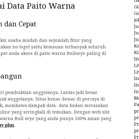
Ga
i Data Paito Warna
Gi
Go
jo
 dan Cepat
Ju
Ju
Ju
aksi usaha mudah dan sejumlah fitur yang
Ke
an no togel yaitu kemauan terbanyak seluruh
Ki
pat anda akses di paito warna Bullseye paling di
li
L
Li
bangun
li
li
lu
ari pembuktian anggotanya. Lantas jadi besar
M
nyak anggotanya. Situs benar-benar di percaya di
Pa
rik, membawa dampak data- data badan merasakan
pr
line yang seringkali di temukan. Dengan web site
pr
o warna Bull seye yang anda punya 100% aman yang
Pr
y plus
.
pr
Pr