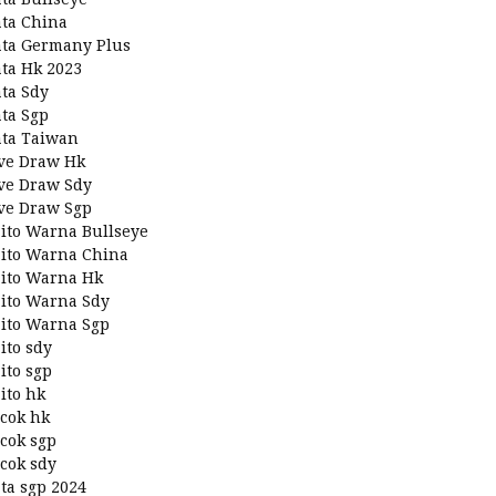
ta China
ta Germany Plus
ta Hk 2023
ta Sdy
ta Sgp
ta Taiwan
ve Draw Hk
ve Draw Sdy
ve Draw Sgp
ito Warna Bullseye
ito Warna China
ito Warna Hk
ito Warna Sdy
ito Warna Sgp
ito sdy
ito sgp
ito hk
cok hk
cok sgp
cok sdy
ta sgp 2024