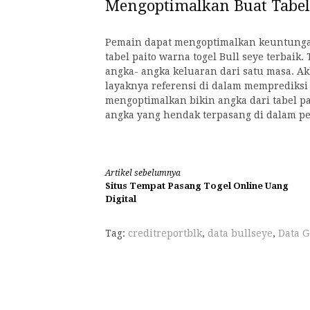
Mengoptimalkan Buat Tabel
Pemain dapat mengoptimalkan keuntungan
tabel paito warna togel Bull seye terbaik.
angka- angka keluaran dari satu masa. Ak
layaknya referensi di dalam memprediksi
mengoptimalkan bikin angka dari tabel p
angka yang hendak terpasang di dalam pe
Lanjut
Artikel sebelumnya
Situs Tempat Pasang Togel Online Uang
Membaca
Digital
Tag:
creditreportblk
,
data bullseye
,
Data 