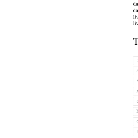
da
da
li
li