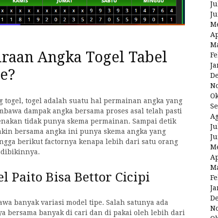
Ju
Ju
Me
Ap
Ma
iraan Angka Togel Tabel
Fe
Ja
e?
D
N
Ok
g togel, togel adalah suatu hal permainan angka yang
Se
embawa dampak angka bersama proses asal telah pasti
Ag
renakan tidak punya skema permainan. Sampai detik
Ju
yakin bersama angka ini punya skema angka yang
Ju
ngga berikut factornya kenapa lebih dari satu orang
Me
 dibikinnya.
Ap
Ma
 Paito Bisa Bettor Cicipi
Fe
Ja
D
wa banyak variasi model tipe. Salah satunya ada
N
ya bersama banyak di cari dan di pakai oleh lebih dari