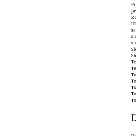
Pr
pr
RT
RT
s
sl
sl
Sl
Sl
Te
Te
T
To
To
To
To
D
Da