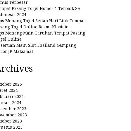
nus Terbesar
mpat Pasang Togel Nomor 1 Terbaik Se-
donesia 2024
ps Menang Togel Setiap Hari Link Tempat
sang Togel Online Resmi Kiostoto
ips Menang Main Taruhan Tempat Pasang
gel Online
seruan Main Slot Thailand Gampang
cor JP Maksimal
rchives
tober 2025
ret 2024
bruari 2024
nuari 2024
esember 2023
ovember 2023
tober 2023
ustus 2023