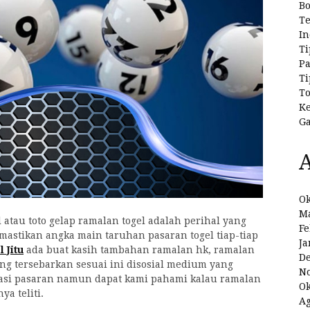
Bo
Te
In
Ti
Pa
T
To
Ke
Ga
A
Ok
Ma
l atau toto gelap ramalan togel adalah perihal yang
Fe
emastikan angka main taruhan pasaran togel tiap-tiap
Ja
 Jitu
ada buat kasih tambahan ramalan hk, ramalan
D
ng tersebarkan sesuai ini disosial medium yang
N
iasi pasaran namun dapat kami pahami kalau ramalan
Ok
a teliti.
Ag