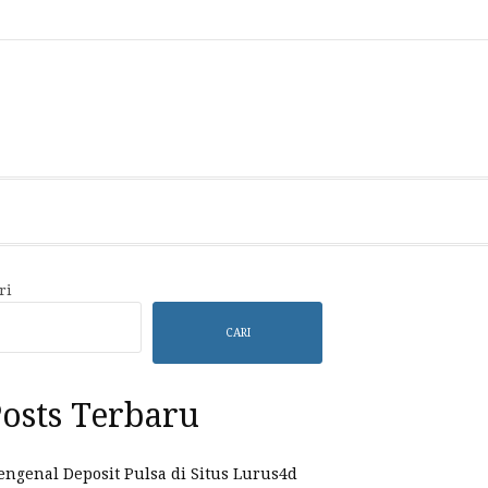
ri
CARI
osts Terbaru
ngenal Deposit Pulsa di Situs Lurus4d