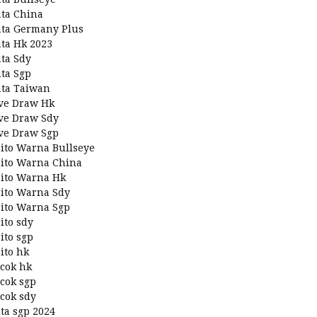
ta China
ta Germany Plus
ta Hk 2023
ta Sdy
ta Sgp
ta Taiwan
ve Draw Hk
ve Draw Sdy
ve Draw Sgp
ito Warna Bullseye
ito Warna China
ito Warna Hk
ito Warna Sdy
ito Warna Sgp
ito sdy
ito sgp
ito hk
cok hk
cok sgp
cok sdy
ta sgp 2024