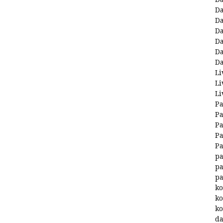
Da
Da
Da
Da
Da
Da
Li
Li
Li
Pa
Pa
Pa
Pa
Pa
pa
pa
pa
ko
ko
ko
da