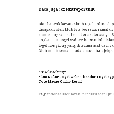
Baca Juga :
creditreportblk
Biar banyak kawan akrab togel online da
disajikan oleh klub kita bersama ramala
rumus angka togel tepat era seterusnya. 
angka main togel sydney bersatulah dalam
togel hongkong yang diterima asal dari r
Oleh mbah semar mudah-mudahan Jekpo
Lanjut
Artikel sebelumnya
Situs Daftar Togel Online, bandar Togel Sgp
Membaca
Toto Macau Online Resmi
Tag:
indohasilkeluaran
,
prediksi togel jitu