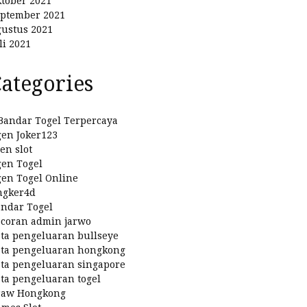
tober 2021
ptember 2021
ustus 2021
li 2021
ategories
Bandar Togel Terpercaya
en Joker123
en slot
en Togel
en Togel Online
ngker4d
ndar Togel
coran admin jarwo
ta pengeluaran bullseye
ta pengeluaran hongkong
ta pengeluaran singapore
ta pengeluaran togel
raw Hongkong