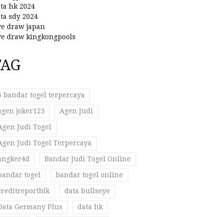
ta hk 2024
ta sdy 2024
ve draw japan
ve draw kingkongpools
TAG
5 bandar togel terpercaya
agen joker123
Agen Judi
Agen Judi Togel
Agen Judi Togel Terpercaya
angker4d
Bandar Judi Togel Online
bandar togel
bandar togel online
creditreportblk
data bullseye
Data Germany Plus
data hk