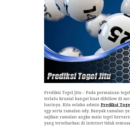
Prediksi Togel Jitu – Pada permainan toge
terlalu krusial bangat buat difollow di m
harinya. Kita selaku admin
Prediksi Togel
sgp serta ramalan sdy. Banyak ramalan ya
sajikan ramalan angka main togel bervar
yang tersebarkan di internet tidak semuany