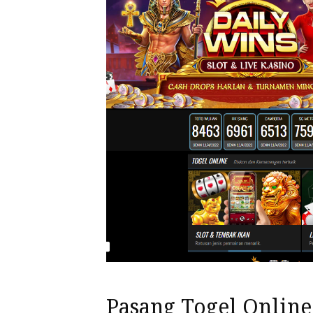
Pasang Togel Online