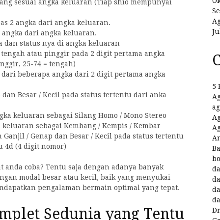
Ok
yang sesuai angka keluaran (Tiap shio mempunyai
Se
Ag
as 2 angka dari angka keluaran.
Ju
 angka dari angka keluaran.
a dan status nya di angka keluaran
tengah atau pinggir pada 2 digit pertama angka
C
nggir, 25-74 = tengah)
dari beberapa angka dari 2 digit pertama angka
5 
 dan Besar / Kecil pada status tertentu dari anka
Ag
ag
gka keluaran sebagai Silang Homo / Mono Stereo
Ag
 keluaran sebagai Kembang / Kempis / Kembar
Ag
njil / Genap dan Besar / Kecil pada status tertentu
A
 4d (4 digit nomor)
Ba
bo
at anda coba? Tentu saja dengan adanya banyak
da
ngan modal besar atau kecil, baik yang menyukai
da
ndapatkan pengalaman bermain optimal yang tepat.
da
da
omplet Sedunia yang Tentu
D