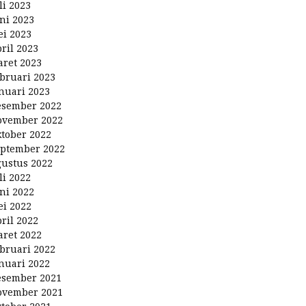
li 2023
ni 2023
i 2023
ril 2023
ret 2023
bruari 2023
nuari 2023
esember 2022
ovember 2022
tober 2022
ptember 2022
ustus 2022
li 2022
ni 2022
i 2022
ril 2022
ret 2022
bruari 2022
nuari 2022
esember 2021
ovember 2021