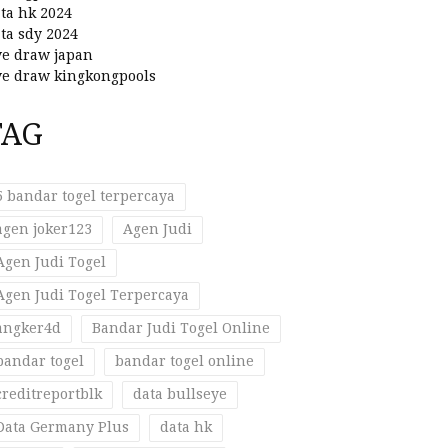
ta hk 2024
ta sdy 2024
ve draw japan
ve draw kingkongpools
TAG
5 bandar togel terpercaya
agen joker123
Agen Judi
Agen Judi Togel
Agen Judi Togel Terpercaya
angker4d
Bandar Judi Togel Online
bandar togel
bandar togel online
creditreportblk
data bullseye
Data Germany Plus
data hk