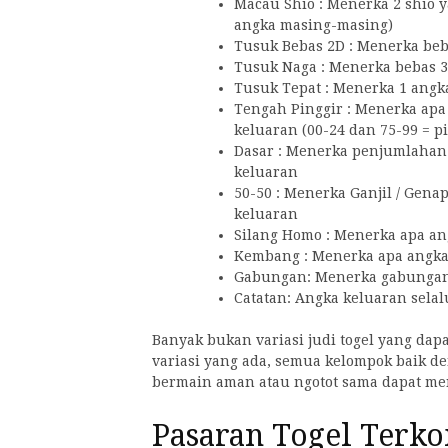
Macau Shio : Menerka 2 shio 
angka masing-masing)
Tusuk Bebas 2D : Menerka beb
Tusuk Naga : Menerka bebas 3
Tusuk Tepat : Menerka 1 angk
Tengah Pinggir : Menerka apa 
keluaran (00-24 dan 75-99 = pi
Dasar : Menerka penjumlahan 
keluaran
50-50 : Menerka Ganjil / Genap
keluaran
Silang Homo : Menerka apa an
Kembang : Menerka apa angka
Gabungan: Menerka gabungan Ga
Catatan: Angka keluaran selalu
Banyak bukan variasi judi togel yang dap
variasi yang ada, semua kelompok baik de
bermain aman atau ngotot sama dapat me
Pasaran Togel Terk