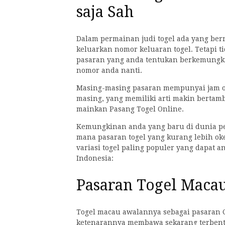
saja Sah
Dalam permainan judi togel ada yang ber
keluarkan nomor keluaran togel. Tetapi t
pasaran yang anda tentukan berkemung
nomor anda nanti.
Masing-masing pasaran mempunyai jam o
masing, yang memiliki arti makin bertam
mainkan Pasang Togel Online.
Kemungkinan anda yang baru di dunia pe
mana pasaran togel yang kurang lebih o
variasi togel paling populer yang dapat 
Indonesia:
Pasaran Togel Maca
Togel macau awalannya sebagai pasaran Chi
ketenarannya membawa sekarang terbentu