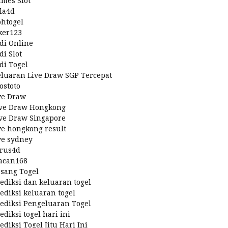
mes Slot
la4d
htogel
ker123
di Online
di Slot
di Togel
luaran Live Draw SGP Tercepat
ostoto
ve Draw
ive Draw Hongkong
ve Draw Singapore
ve hongkong result
ve sydney
rus4d
acan168
sang Togel
ediksi dan keluaran togel
ediksi keluaran togel
ediksi Pengeluaran Togel
ediksi togel hari ini
ediksi Togel Jitu Hari Ini