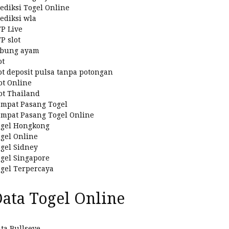
ediksi Togel Online
ediksi wla
P Live
P slot
abung ayam
ot
ot deposit pulsa tanpa potongan
ot Online
ot Thailand
mpat Pasang Togel
mpat Pasang Togel Online
ogel Hongkong
gel Online
gel Sidney
gel Singapore
gel Terpercaya
ata Togel Online
ta Bullseye