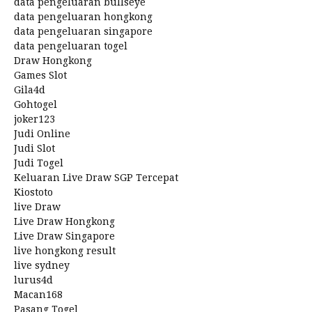
data pengeluaran bullseye
data pengeluaran hongkong
data pengeluaran singapore
data pengeluaran togel
Draw Hongkong
Games Slot
Gila4d
Gohtogel
joker123
Judi Online
Judi Slot
Judi Togel
Keluaran Live Draw SGP Tercepat
Kiostoto
live Draw
Live Draw Hongkong
Live Draw Singapore
live hongkong result
live sydney
lurus4d
Macan168
Pasang Togel