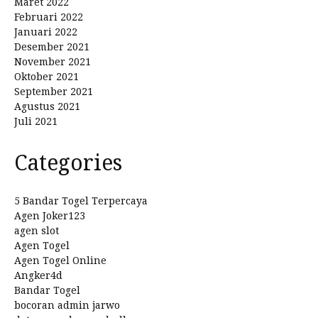
Maret 2022
Februari 2022
Januari 2022
Desember 2021
November 2021
Oktober 2021
September 2021
Agustus 2021
Juli 2021
Categories
5 Bandar Togel Terpercaya
Agen Joker123
agen slot
Agen Togel
Agen Togel Online
Angker4d
Bandar Togel
bocoran admin jarwo