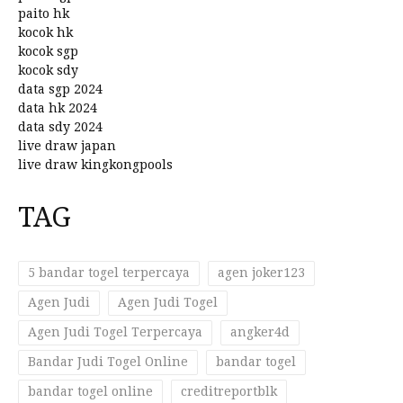
paito hk
kocok hk
kocok sgp
kocok sdy
data sgp 2024
data hk 2024
data sdy 2024
live draw japan
live draw kingkongpools
TAG
5 bandar togel terpercaya
agen joker123
Agen Judi
Agen Judi Togel
Agen Judi Togel Terpercaya
angker4d
Bandar Judi Togel Online
bandar togel
bandar togel online
creditreportblk