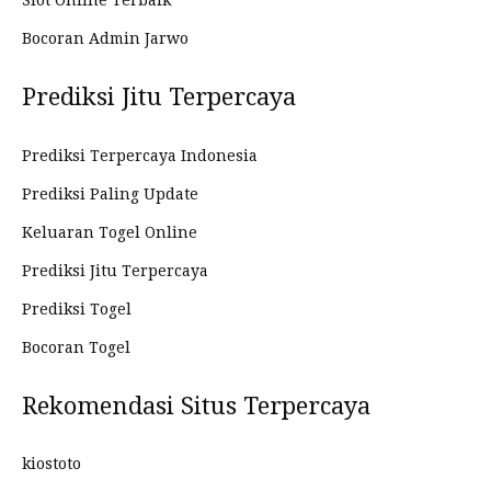
Slot Online Terbaik
Bocoran Admin Jarwo
Prediksi Jitu Terpercaya
Prediksi Terpercaya Indonesia
Prediksi Paling Update
Keluaran Togel Online
Prediksi Jitu Terpercaya
Prediksi Togel
Bocoran Togel
Rekomendasi Situs Terpercaya
kiostoto