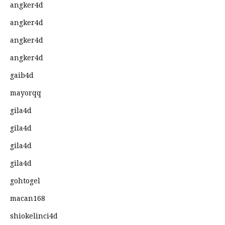
angker4d
angker4d
angker4d
angker4d
gaib4d
mayorqq
gila4d
gila4d
gila4d
gila4d
gohtogel
macan168
shiokelinci4d