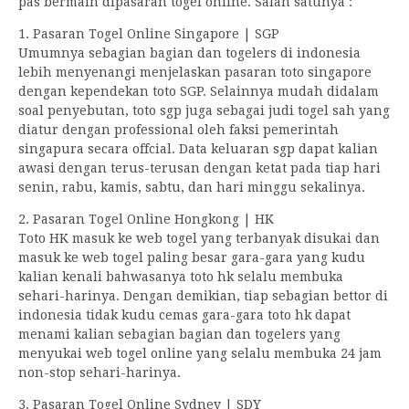
pas bermain dipasaran togel online. Salah satunya :
1. Pasaran Togel Online Singapore | SGP
Umumnya sebagian bagian dan togelers di indonesia
lebih menyenangi menjelaskan pasaran toto singapore
dengan kependekan toto SGP. Selainnya mudah didalam
soal penyebutan, toto sgp juga sebagai judi togel sah yang
diatur dengan professional oleh faksi pemerintah
singapura secara offcial. Data keluaran sgp dapat kalian
awasi dengan terus-terusan dengan ketat pada tiap hari
senin, rabu, kamis, sabtu, dan hari minggu sekalinya.
2. Pasaran Togel Online Hongkong | HK
Toto HK masuk ke web togel yang terbanyak disukai dan
masuk ke web togel paling besar gara-gara yang kudu
kalian kenali bahwasanya toto hk selalu membuka
sehari-harinya. Dengan demikian, tiap sebagian bettor di
indonesia tidak kudu cemas gara-gara toto hk dapat
menami kalian sebagian bagian dan togelers yang
menyukai web togel online yang selalu membuka 24 jam
non-stop sehari-harinya.
3. Pasaran Togel Online Sydney | SDY