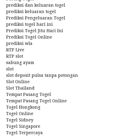
prediksi dan keluaran togel
prediksi keluaran togel
Prediksi Pengeluaran Togel
prediksi togel hari ini
Prediksi Togel Jitu Hari Ini
Prediksi Togel Online
prediksi wla
RTP Live
RTP slot
sabung ayam
slot
slot deposit pulsa tanpa potongan
Slot Online
Slot Thailand
Tempat Pasang Togel
Tempat Pasang Togel Online
Togel Hongkong
Togel Online
Togel Sidney
Togel Singapore
Togel Terpercaya