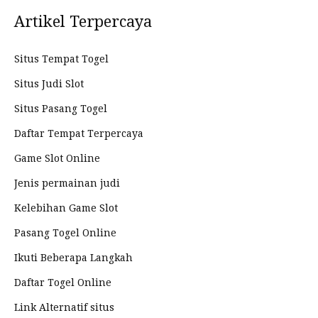
Artikel Terpercaya
Situs Tempat Togel
Situs Judi Slot
Situs Pasang Togel
Daftar Tempat Terpercaya
Game Slot Online
Jenis permainan judi
Kelebihan Game Slot
Pasang Togel Online
Ikuti Beberapa Langkah
Daftar Togel Online
Link Alternatif situs