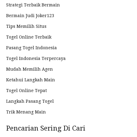
Strategi Terbaik Bermain
Bermain Judi Joker123
Tips Memilih Situs
Togel Online Terbaik
Pasang Togel Indonesia
Togel Indonesia Terpercaya
Mudah Memilih Agen
Ketahui Langkah Main
Togel Online Tepat
Langkah Pasang Togel
Trik Menang Main
Pencarian Sering Di Cari