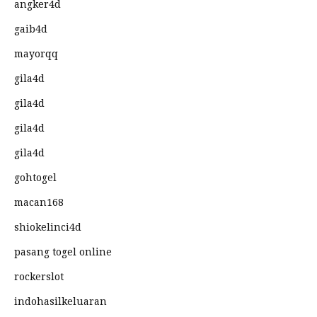
angker4d
gaib4d
mayorqq
gila4d
gila4d
gila4d
gila4d
gohtogel
macan168
shiokelinci4d
pasang togel online
rockerslot
indohasilkeluaran