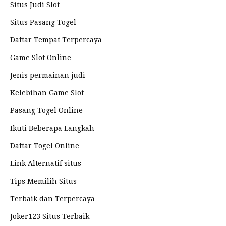
Situs Judi Slot
Situs Pasang Togel
Daftar Tempat Terpercaya
Game Slot Online
Jenis permainan judi
Kelebihan Game Slot
Pasang Togel Online
Ikuti Beberapa Langkah
Daftar Togel Online
Link Alternatif situs
Tips Memilih Situs
Terbaik dan Terpercaya
Joker123 Situs Terbaik