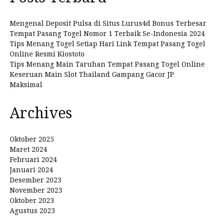
Mengenal Deposit Pulsa di Situs Lurus4d Bonus Terbesar
Tempat Pasang Togel Nomor 1 Terbaik Se-Indonesia 2024
Tips Menang Togel Setiap Hari Link Tempat Pasang Togel
Online Resmi Kiostoto
Tips Menang Main Taruhan Tempat Pasang Togel Online
Keseruan Main Slot Thailand Gampang Gacor JP
Maksimal
Archives
Oktober 2025
Maret 2024
Februari 2024
Januari 2024
Desember 2023
November 2023
Oktober 2023
Agustus 2023