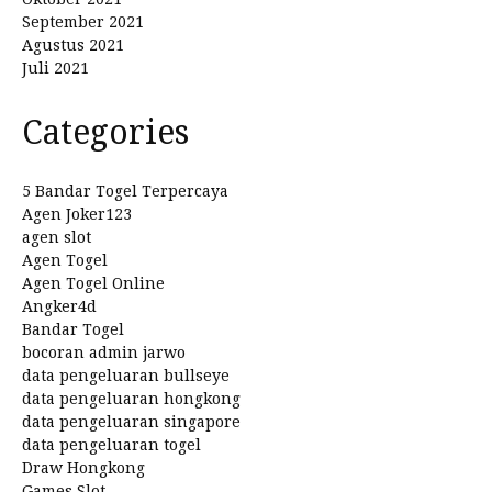
September 2021
Agustus 2021
Juli 2021
Categories
5 Bandar Togel Terpercaya
Agen Joker123
agen slot
Agen Togel
Agen Togel Online
Angker4d
Bandar Togel
bocoran admin jarwo
data pengeluaran bullseye
data pengeluaran hongkong
data pengeluaran singapore
data pengeluaran togel
Draw Hongkong
Games Slot