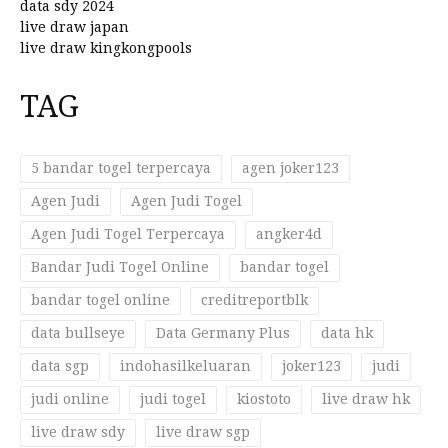
data sdy 2024
live draw japan
live draw kingkongpools
TAG
5 bandar togel terpercaya
agen joker123
Agen Judi
Agen Judi Togel
Agen Judi Togel Terpercaya
angker4d
Bandar Judi Togel Online
bandar togel
bandar togel online
creditreportblk
data bullseye
Data Germany Plus
data hk
data sgp
indohasilkeluaran
joker123
judi
judi online
judi togel
kiostoto
live draw hk
live draw sdy
live draw sgp