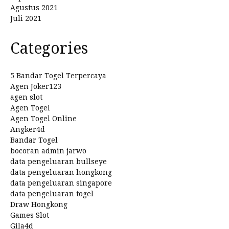
Agustus 2021
Juli 2021
Categories
5 Bandar Togel Terpercaya
Agen Joker123
agen slot
Agen Togel
Agen Togel Online
Angker4d
Bandar Togel
bocoran admin jarwo
data pengeluaran bullseye
data pengeluaran hongkong
data pengeluaran singapore
data pengeluaran togel
Draw Hongkong
Games Slot
Gila4d