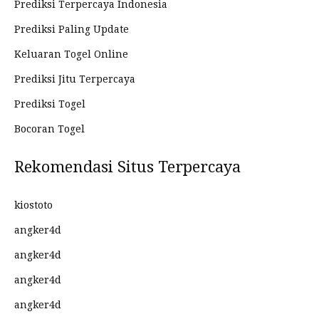
Prediksi Terpercaya Indonesia
Prediksi Paling Update
Keluaran Togel Online
Prediksi Jitu Terpercaya
Prediksi Togel
Bocoran Togel
Rekomendasi Situs Terpercaya
kiostoto
angker4d
angker4d
angker4d
angker4d