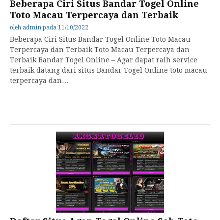
Beberapa Ciri Situs Bandar Togel Online
Toto Macau Terpercaya dan Terbaik
oleh
admin
pada
11/10/2022
Beberapa Ciri Situs Bandar Togel Online Toto Macau
Terpercaya dan Terbaik Toto Macau Terpercaya dan
Terbaik Bandar Togel Online – Agar dapat raih service
terbaik datang dari situs Bandar Togel Online toto macau
terpercaya dan…