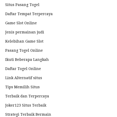
Situs Pasang Togel
Daftar Tempat Terpercaya
Game Slot Online
Jenis permainan judi
Kelebihan Game Slot
Pasang Togel Online
Ikuti Beberapa Langkah
Daftar Togel Online
Link Alternatif situs
Tips Memilih Situs
Terbaik dan Terpercaya
Joker123 Situs Terbaik
Strategi Terbaik Bermain