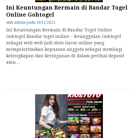
Ini Keuntungan Bermain di Bandar Togel
Online Gohtogel
oleh
admin
pada
30/11/2022
Ini Keuntungan Bermain di Bandar Togel Online
Gohtogel Bandar togel online – Keunggulan Gohtogel
sebagai web web judi slots Gacor online yang
memprioritaskan kepuasan anggota sebagai membagi
kelengkapan dan keringanan di dalam perihal deposit
atau…