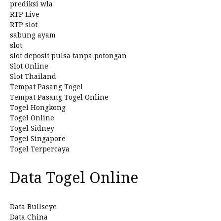
prediksi wla
RTP Live
RTP slot
sabung ayam
slot
slot deposit pulsa tanpa potongan
Slot Online
Slot Thailand
Tempat Pasang Togel
Tempat Pasang Togel Online
Togel Hongkong
Togel Online
Togel Sidney
Togel Singapore
Togel Terpercaya
Data Togel Online
Data Bullseye
Data China