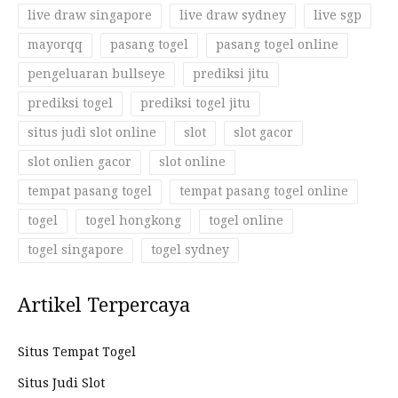
live draw singapore
live draw sydney
live sgp
mayorqq
pasang togel
pasang togel online
pengeluaran bullseye
prediksi jitu
prediksi togel
prediksi togel jitu
situs judi slot online
slot
slot gacor
slot onlien gacor
slot online
tempat pasang togel
tempat pasang togel online
togel
togel hongkong
togel online
togel singapore
togel sydney
Artikel Terpercaya
Situs Tempat Togel
Situs Judi Slot