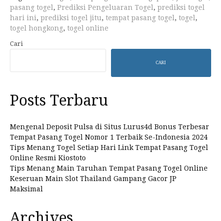
pasang togel
,
Prediksi Pengeluaran Togel
,
prediksi togel
hari ini
,
prediksi togel jitu
,
tempat pasang togel
,
togel
,
togel hongkong
,
togel online
Cari
CARI
Posts Terbaru
Mengenal Deposit Pulsa di Situs Lurus4d Bonus Terbesar
Tempat Pasang Togel Nomor 1 Terbaik Se-Indonesia 2024
Tips Menang Togel Setiap Hari Link Tempat Pasang Togel
Online Resmi Kiostoto
Tips Menang Main Taruhan Tempat Pasang Togel Online
Keseruan Main Slot Thailand Gampang Gacor JP
Maksimal
Archives