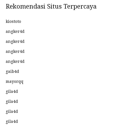
Rekomendasi Situs Terpercaya
kiostoto
angker4d
angker4d
angker4d
angker4d
gaib4d
mayorqq
gila4d
gila4d
gila4d
gila4d