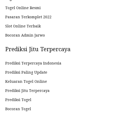
Togel Online Resmi
Pasaran Terkomplet 2022
Slot Online Terbaik
Bocoran Admin Jarwo
Prediksi Jitu Terpercaya
Prediksi Terpercaya Indonesia
Prediksi Paling Update
Keluaran Togel Online
Prediksi Jitu Terpercaya
Prediksi Togel
Bocoran Togel