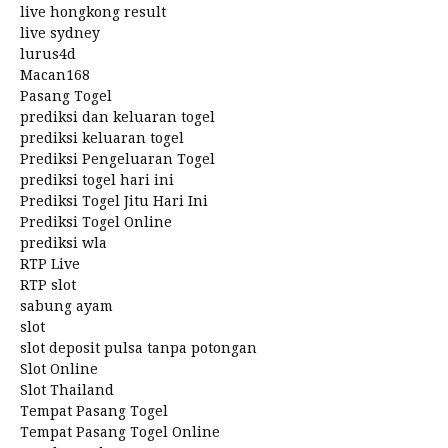
live hongkong result
live sydney
lurus4d
Macan168
Pasang Togel
prediksi dan keluaran togel
prediksi keluaran togel
Prediksi Pengeluaran Togel
prediksi togel hari ini
Prediksi Togel Jitu Hari Ini
Prediksi Togel Online
prediksi wla
RTP Live
RTP slot
sabung ayam
slot
slot deposit pulsa tanpa potongan
Slot Online
Slot Thailand
Tempat Pasang Togel
Tempat Pasang Togel Online