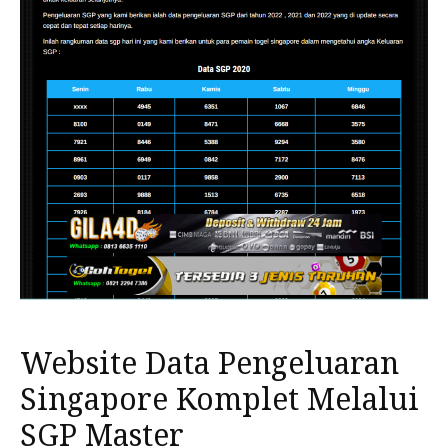
Website Data Pengeluaran
Singapore Komplet Melalui
SGP Master