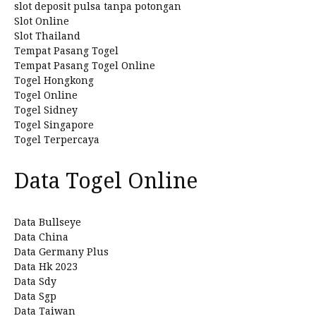
slot deposit pulsa tanpa potongan
Slot Online
Slot Thailand
Tempat Pasang Togel
Tempat Pasang Togel Online
Togel Hongkong
Togel Online
Togel Sidney
Togel Singapore
Togel Terpercaya
Data Togel Online
Data Bullseye
Data China
Data Germany Plus
Data Hk 2023
Data Sdy
Data Sgp
Data Taiwan