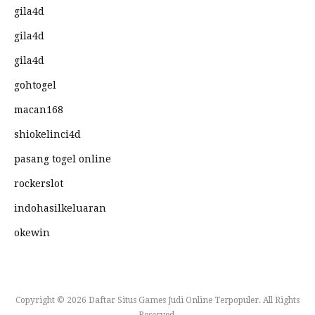
gila4d
gila4d
gila4d
gohtogel
macan168
shiokelinci4d
pasang togel online
rockerslot
indohasilkeluaran
okewin
Copyright © 2026 Daftar Situs Games Judi Online Terpopuler. All Rights
Reserved.