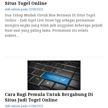
Situs Togel Online
oleh
admin
pada
23/08/2021
Dua Tahap Mudah Untuk Bisa Bermain Di Situs Togel
Online – Judi togel Live Draw Sgp sebagai permainan
mengira angka yang telah jadi unggulan beberapa pejudi
buat saat yang paling lama. Permainan ini selalu
sukses…
Cara Bagi Pemula Untuk Bergabung Di
Situs Judi Togel Online
oleh
admin
pada
15/08/2021