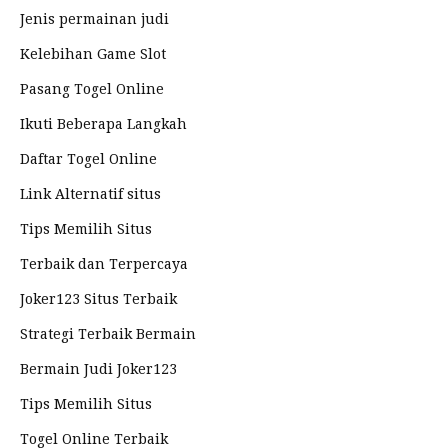
Jenis permainan judi
Kelebihan Game Slot
Pasang Togel Online
Ikuti Beberapa Langkah
Daftar Togel Online
Link Alternatif situs
Tips Memilih Situs
Terbaik dan Terpercaya
Joker123 Situs Terbaik
Strategi Terbaik Bermain
Bermain Judi Joker123
Tips Memilih Situs
Togel Online Terbaik