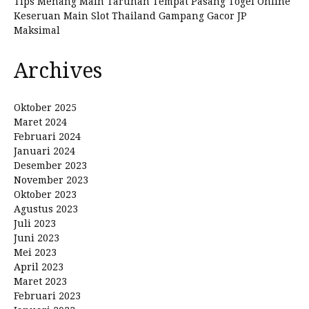
Tips Menang Main Taruhan Tempat Pasang Togel Online
Keseruan Main Slot Thailand Gampang Gacor JP
Maksimal
Archives
Oktober 2025
Maret 2024
Februari 2024
Januari 2024
Desember 2023
November 2023
Oktober 2023
Agustus 2023
Juli 2023
Juni 2023
Mei 2023
April 2023
Maret 2023
Februari 2023