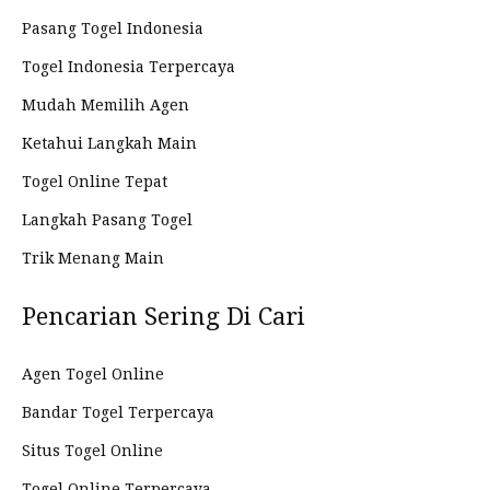
Pasang Togel Indonesia
Togel Indonesia Terpercaya
Mudah Memilih Agen
Ketahui Langkah Main
Togel Online Tepat
Langkah Pasang Togel
Trik Menang Main
Pencarian Sering Di Cari
Agen Togel Online
Bandar Togel Terpercaya
Situs Togel Online
Togel Online Terpercaya