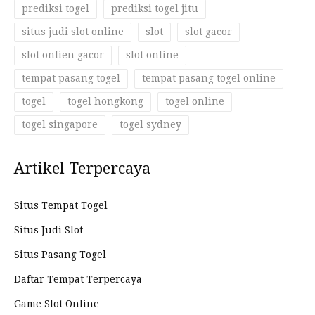
prediksi togel
prediksi togel jitu
situs judi slot online
slot
slot gacor
slot onlien gacor
slot online
tempat pasang togel
tempat pasang togel online
togel
togel hongkong
togel online
togel singapore
togel sydney
Artikel Terpercaya
Situs Tempat Togel
Situs Judi Slot
Situs Pasang Togel
Daftar Tempat Terpercaya
Game Slot Online