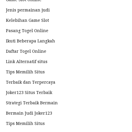
Jenis permainan judi
Kelebihan Game Slot
Pasang Togel Online
Ikuti Beberapa Langkah
Daftar Togel Online
Link Alternatif situs
Tips Memilih Situs
Terbaik dan Terpercaya
Joker123 Situs Terbaik
Strategi Terbaik Bermain
Bermain Judi Joker123
Tips Memilih Situs