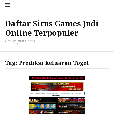
Lompat
ke
konten
Daftar Situs Games Judi
Online Terpopuler
Games Judi Online
Tag:
Prediksi keluaran Togel