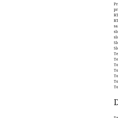
Pr
pr
RT
RT
s
sl
sl
Sl
Sl
Te
Te
T
To
To
To
To
D
Da