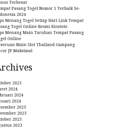
nus Terbesar
mpat Pasang Togel Nomor 1 Terbaik Se-
donesia 2024
ps Menang Togel Setiap Hari Link Tempat
sang Togel Online Resmi Kiostoto
ips Menang Main Taruhan Tempat Pasang
gel Online
seruan Main Slot Thailand Gampang
cor JP Maksimal
rchives
tober 2025
ret 2024
bruari 2024
nuari 2024
esember 2023
ovember 2023
tober 2023
ustus 2023