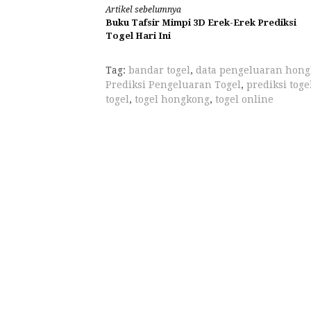
Lanjut
Artikel sebelumnya
Buku Tafsir Mimpi 3D Erek-Erek Prediksi
Membaca
Togel Hari Ini
Tag:
bandar togel
,
data pengeluaran hon
Prediksi Pengeluaran Togel
,
prediksi toge
togel
,
togel hongkong
,
togel online