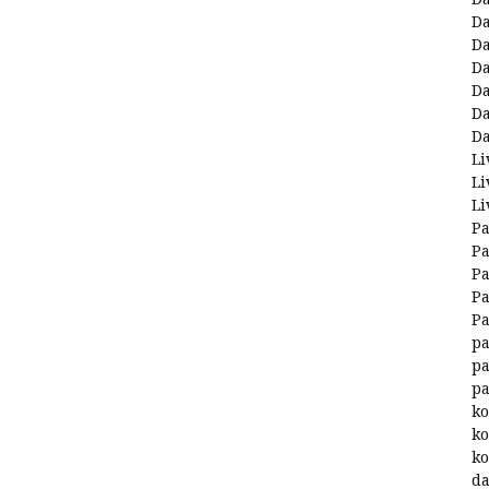
Da
Da
Da
Da
Da
Da
Li
Li
Li
Pa
Pa
Pa
Pa
Pa
pa
pa
pa
ko
ko
ko
da