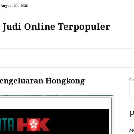
 August 7th, 2026
 Judi Online Terpopuler
 Pengeluaran Hongkong
Ca
P
Me