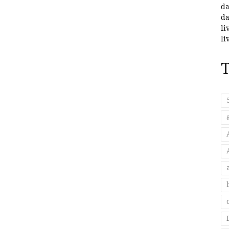
da
da
li
li