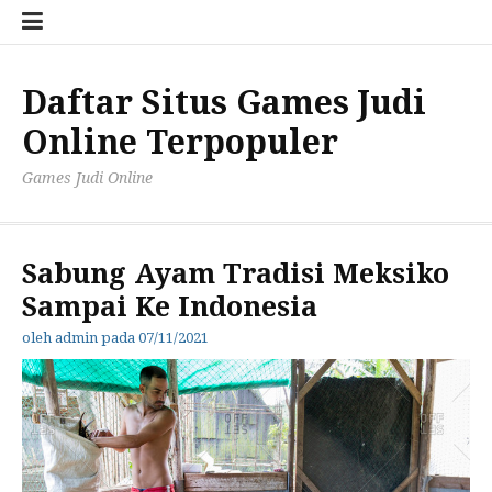
Lompat
ke
konten
Daftar Situs Games Judi
Online Terpopuler
Games Judi Online
Sabung Ayam Tradisi Meksiko
Sampai Ke Indonesia
oleh
admin
pada
07/11/2021