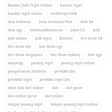
Bandar Judi Togel Online
bandar togel
bandar togel online
creditreportblk
data bullseye
Data Germany Plus
data hk
data sgp
indohasilkeluaran
joker123
judi
judi online
judi togel
kiostoto
live draw hk
live draw sdy
live draw sgp
live draw singapore
live draw sydney
live sgp
mayorqq
pasang togel
pasang togel online
pengeluaran bullseye
prediksi jitu
prediksi togel
prediksi togel jitu
situs judi slot online
slot
slot gacor
slot onlien gacor
slot online
tempat pasang togel
tempat pasang togel online