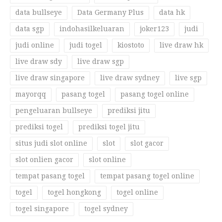
data bullseye
Data Germany Plus
data hk
data sgp
indohasilkeluaran
joker123
judi
judi online
judi togel
kiostoto
live draw hk
live draw sdy
live draw sgp
live draw singapore
live draw sydney
live sgp
mayorqq
pasang togel
pasang togel online
pengeluaran bullseye
prediksi jitu
prediksi togel
prediksi togel jitu
situs judi slot online
slot
slot gacor
slot onlien gacor
slot online
tempat pasang togel
tempat pasang togel online
togel
togel hongkong
togel online
togel singapore
togel sydney