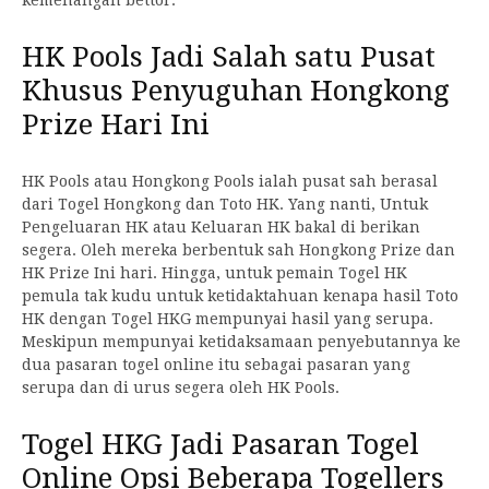
HK Pools Jadi Salah satu Pusat
Khusus Penyuguhan Hongkong
Prize Hari Ini
HK Pools atau Hongkong Pools ialah pusat sah berasal
dari Togel Hongkong dan Toto HK. Yang nanti, Untuk
Pengeluaran HK atau Keluaran HK bakal di berikan
segera. Oleh mereka berbentuk sah Hongkong Prize dan
HK Prize Ini hari. Hingga, untuk pemain Togel HK
pemula tak kudu untuk ketidaktahuan kenapa hasil Toto
HK dengan Togel HKG mempunyai hasil yang serupa.
Meskipun mempunyai ketidaksamaan penyebutannya ke
dua pasaran togel online itu sebagai pasaran yang
serupa dan di urus segera oleh HK Pools.
Togel HKG Jadi Pasaran Togel
Online Opsi Beberapa Togellers