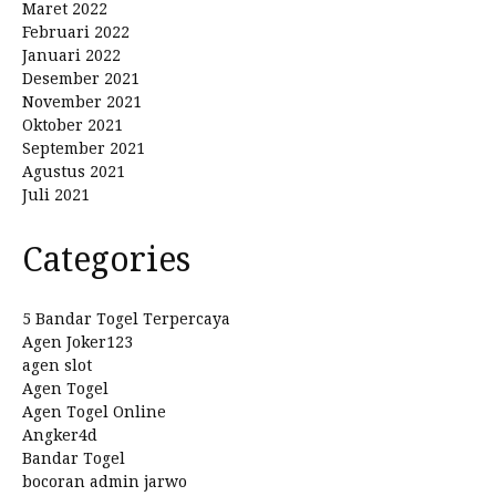
Maret 2022
Februari 2022
Januari 2022
Desember 2021
November 2021
Oktober 2021
September 2021
Agustus 2021
Juli 2021
Categories
5 Bandar Togel Terpercaya
Agen Joker123
agen slot
Agen Togel
Agen Togel Online
Angker4d
Bandar Togel
bocoran admin jarwo