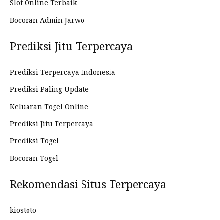
Slot Online Terbaik
Bocoran Admin Jarwo
Prediksi Jitu Terpercaya
Prediksi Terpercaya Indonesia
Prediksi Paling Update
Keluaran Togel Online
Prediksi Jitu Terpercaya
Prediksi Togel
Bocoran Togel
Rekomendasi Situs Terpercaya
kiostoto