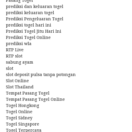
Pasang Togel
prediksi dan keluaran togel
prediksi keluaran togel
Prediksi Pengeluaran Togel
prediksi togel hari ini
Prediksi Togel Jitu Hari Ini
Prediksi Togel Online
prediksi wla
RTP Live
RTP slot
sabung ayam
slot
slot deposit pulsa tanpa potongan
Slot Online
Slot Thailand
Tempat Pasang Togel
Tempat Pasang Togel Online
Togel Hongkong
Togel Online
Togel Sidney
Togel Singapore
Togel Terpercaya