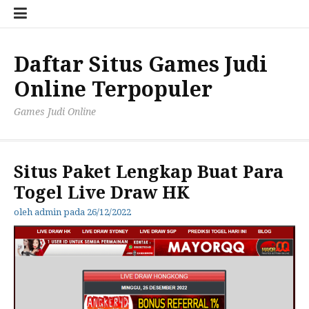
Lompat
ke
konten
Daftar Situs Games Judi
Online Terpopuler
Games Judi Online
Situs Paket Lengkap Buat Para
Togel Live Draw HK
oleh
admin
pada
26/12/2022