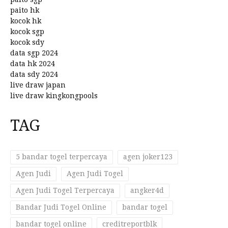
paito hk
kocok hk
kocok sgp
kocok sdy
data sgp 2024
data hk 2024
data sdy 2024
live draw japan
live draw kingkongpools
TAG
5 bandar togel terpercaya
agen joker123
Agen Judi
Agen Judi Togel
Agen Judi Togel Terpercaya
angker4d
Bandar Judi Togel Online
bandar togel
bandar togel online
creditreportblk