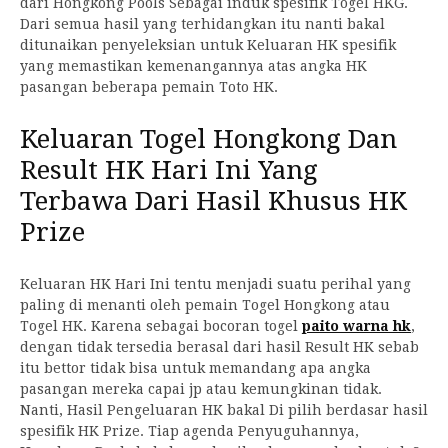
dari Hongkong Pools Sebagai induk spesifik Togel HKG.
Dari semua hasil yang terhidangkan itu nanti bakal
ditunaikan penyeleksian untuk Keluaran HK spesifik
yang memastikan kemenangannya atas angka HK
pasangan beberapa pemain Toto HK.
Keluaran Togel Hongkong Dan
Result HK Hari Ini Yang
Terbawa Dari Hasil Khusus HK
Prize
Keluaran HK Hari Ini tentu menjadi suatu perihal yang
paling di menanti oleh pemain Togel Hongkong atau
Togel HK. Karena sebagai bocoran togel
paito warna hk
,
dengan tidak tersedia berasal dari hasil Result HK sebab
itu bettor tidak bisa untuk memandang apa angka
pasangan mereka capai jp atau kemungkinan tidak.
Nanti, Hasil Pengeluaran HK bakal Di pilih berdasar hasil
spesifik HK Prize. Tiap agenda Penyuguhannya,