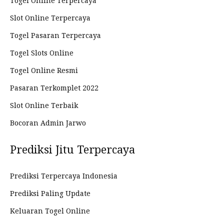
Togel Online Terpercaya
Slot Online Terpercaya
Togel Pasaran Terpercaya
Togel Slots Online
Togel Online Resmi
Pasaran Terkomplet 2022
Slot Online Terbaik
Bocoran Admin Jarwo
Prediksi Jitu Terpercaya
Prediksi Terpercaya Indonesia
Prediksi Paling Update
Keluaran Togel Online