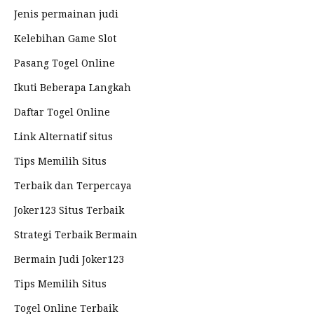
Jenis permainan judi
Kelebihan Game Slot
Pasang Togel Online
Ikuti Beberapa Langkah
Daftar Togel Online
Link Alternatif situs
Tips Memilih Situs
Terbaik dan Terpercaya
Joker123 Situs Terbaik
Strategi Terbaik Bermain
Bermain Judi Joker123
Tips Memilih Situs
Togel Online Terbaik