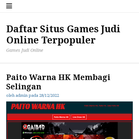
Lompat
ke
konten
Daftar Situs Games Judi
Online Terpopuler
Games Judi Online
Paito Warna HK Membagi
Selingan
oleh
admin
pada
28/12/2022