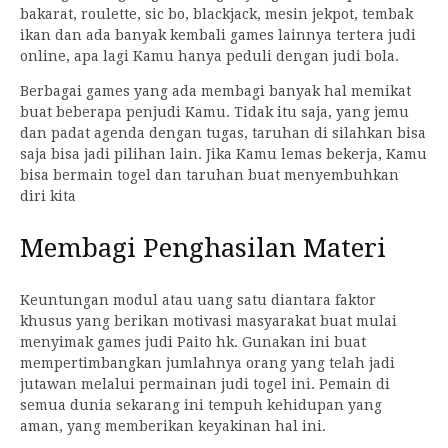
bakarat, roulette, sic bo, blackjack, mesin jekpot, tembak
ikan dan ada banyak kembali games lainnya tertera judi
online, apa lagi Kamu hanya peduli dengan judi bola.
Berbagai games yang ada membagi banyak hal memikat
buat beberapa penjudi Kamu. Tidak itu saja, yang jemu
dan padat agenda dengan tugas, taruhan di silahkan bisa
saja bisa jadi pilihan lain. Jika Kamu lemas bekerja, Kamu
bisa bermain togel dan taruhan buat menyembuhkan
diri kita
Membagi Penghasilan Materi
Keuntungan modul atau uang satu diantara faktor
khusus yang berikan motivasi masyarakat buat mulai
menyimak games judi Paito hk. Gunakan ini buat
mempertimbangkan jumlahnya orang yang telah jadi
jutawan melalui permainan judi togel ini. Pemain di
semua dunia sekarang ini tempuh kehidupan yang
aman, yang memberikan keyakinan hal ini.