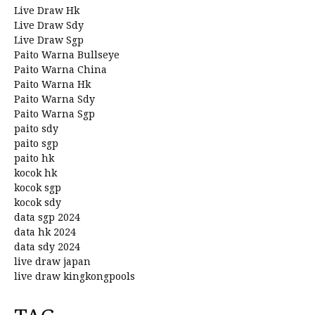
Live Draw Hk
Live Draw Sdy
Live Draw Sgp
Paito Warna Bullseye
Paito Warna China
Paito Warna Hk
Paito Warna Sdy
Paito Warna Sgp
paito sdy
paito sgp
paito hk
kocok hk
kocok sgp
kocok sdy
data sgp 2024
data hk 2024
data sdy 2024
live draw japan
live draw kingkongpools