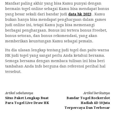
Manfaat paling akhir yang bisa Kamu punyai dengan
bermain togel online sebagai Kamu bisa mendapat bonus
yang besar sekali dari bandar judi
data hk 2023
. Kamu
bukan hanya bisa mendapat penghargaan dalam games
judi online ini, tetapi Kamu juga bisa memenangi
berbagai penghargaan. Bonus ini tertera bonus Freebet,
bonus setoran, dan bonus rekomendasi, yang akan
memberikan keuntungan Kamu sebagai pemain.
Itu dia ulasan lengkap tentang judi togel dan paito warna
HK judi togel yang sangat perlu Anda ketahui bersama.
Semoga bersama dengan membaca tulisan ini bisa beri
tambahan Anda Info berguna dan referensi perihal hal
tersebut.
Lanjut
Artikel sebelumnya
Artikel berikutnya
Situs Paket Lengkap Buat
Bandar Togel Rockerslot
Membaca
Para Togel Live Draw HK
Hadiah 4D 10 Juta
Terpercaya Dan Terbesar