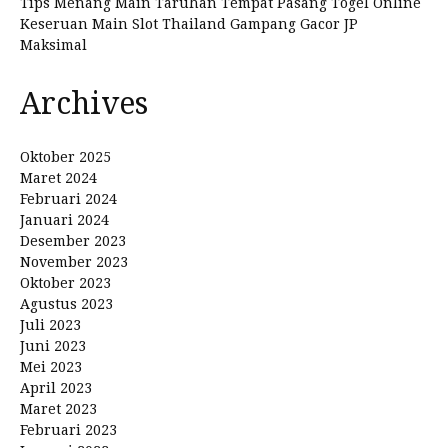
Tips Menang Main Taruhan Tempat Pasang Togel Online
Keseruan Main Slot Thailand Gampang Gacor JP
Maksimal
Archives
Oktober 2025
Maret 2024
Februari 2024
Januari 2024
Desember 2023
November 2023
Oktober 2023
Agustus 2023
Juli 2023
Juni 2023
Mei 2023
April 2023
Maret 2023
Februari 2023