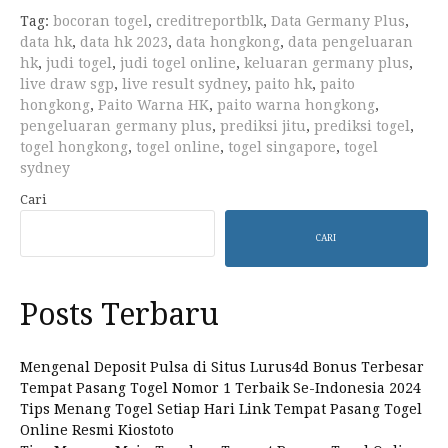
Tag:
bocoran togel
,
creditreportblk
,
Data Germany Plus
,
data hk
,
data hk 2023
,
data hongkong
,
data pengeluaran
hk
,
judi togel
,
judi togel online
,
keluaran germany plus
,
live draw sgp
,
live result sydney
,
paito hk
,
paito
hongkong
,
Paito Warna HK
,
paito warna hongkong
,
pengeluaran germany plus
,
prediksi jitu
,
prediksi togel
,
togel hongkong
,
togel online
,
togel singapore
,
togel
sydney
Cari
CARI
Posts Terbaru
Mengenal Deposit Pulsa di Situs Lurus4d Bonus Terbesar
Tempat Pasang Togel Nomor 1 Terbaik Se-Indonesia 2024
Tips Menang Togel Setiap Hari Link Tempat Pasang Togel
Online Resmi Kiostoto