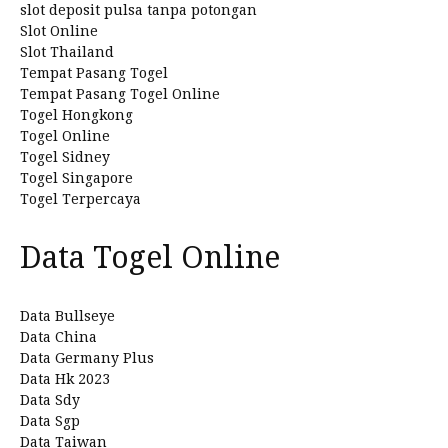
slot deposit pulsa tanpa potongan
Slot Online
Slot Thailand
Tempat Pasang Togel
Tempat Pasang Togel Online
Togel Hongkong
Togel Online
Togel Sidney
Togel Singapore
Togel Terpercaya
Data Togel Online
Data Bullseye
Data China
Data Germany Plus
Data Hk 2023
Data Sdy
Data Sgp
Data Taiwan