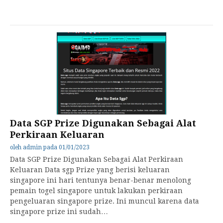
Data SGP Prize Digunakan Sebagai Alat
Perkiraan Keluaran
oleh
admin
pada
01/01/2023
Data SGP Prize Digunakan Sebagai Alat Perkiraan
Keluaran Data sgp Prize yang berisi keluaran
singapore ini hari tentunya benar-benar menolong
pemain togel singapore untuk lakukan perkiraan
pengeluaran singapore prize. Ini muncul karena data
singapore prize ini sudah…