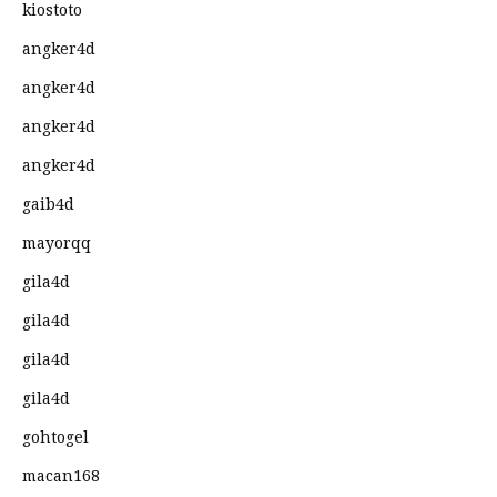
kiostoto
angker4d
angker4d
angker4d
angker4d
gaib4d
mayorqq
gila4d
gila4d
gila4d
gila4d
gohtogel
macan168