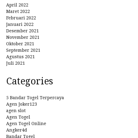
April 2022
Maret 2022
Februari 2022
Januari 2022
Desember 2021
November 2021
Oktober 2021
September 2021
Agustus 2021
Juli 2021
Categories
5 Bandar Togel Terpercaya
Agen Joker123
agen slot
Agen Togel
Agen Togel Online
Angker4d
Bandar Togel