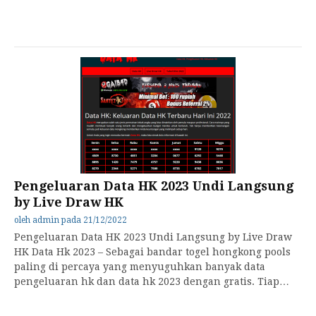
Pengeluaran Data HK 2023 Undi Langsung
by Live Draw HK
oleh
admin
pada
21/12/2022
Pengeluaran Data HK 2023 Undi Langsung by Live Draw
HK Data Hk 2023 – Sebagai bandar togel hongkong pools
paling di percaya yang menyuguhkan banyak data
pengeluaran hk dan data hk 2023 dengan gratis. Tiap…