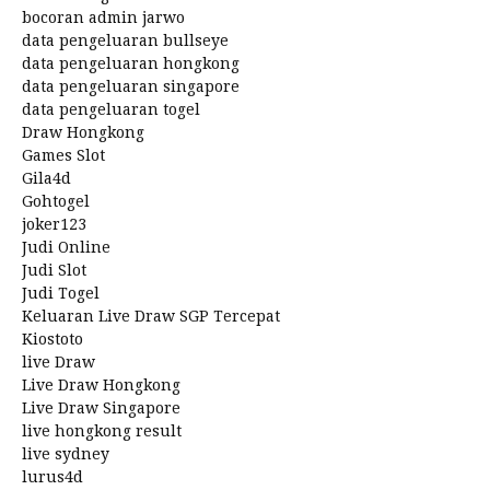
bocoran admin jarwo
data pengeluaran bullseye
data pengeluaran hongkong
data pengeluaran singapore
data pengeluaran togel
Draw Hongkong
Games Slot
Gila4d
Gohtogel
joker123
Judi Online
Judi Slot
Judi Togel
Keluaran Live Draw SGP Tercepat
Kiostoto
live Draw
Live Draw Hongkong
Live Draw Singapore
live hongkong result
live sydney
lurus4d