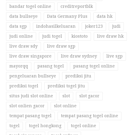
bandar togel online
creditreportblk
data bullseye
Data Germany Plus
data hk
data sgp
indohasilkeluaran
joker123
judi
judi online
judi togel
kiostoto
live draw hk
live draw sdy
live draw sgp
live draw singapore
live draw sydney
live sgp
mayorqq
pasang togel
pasang togel online
pengeluaran bullseye
prediksi jitu
prediksi togel
prediksi togel jitu
situs judi slot online
slot
slot gacor
slot onlien gacor
slot online
tempat pasang togel
tempat pasang togel online
togel
togel hongkong
togel online