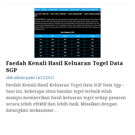
Faedah Kenali Hasil Keluaran Togel Data
SGP
oleh
admin
pada
14/12/2022
Faedah Kenali Hasil Keluaran Togel Data SGP Data Sgp –
Saat ini, beberapa situs bandar togel terbaik telah
mampu memberikan hasil keluaran togel setiap pasaran
secara lebih efektif dan lebih baik. Misalkan dengan
datangkan mekanisme…