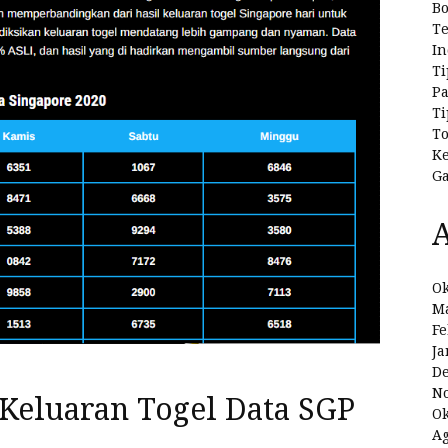
Bo
Te
In
Ti
Pa
T
To
Ke
Ga
A
Ok
Ma
Fe
Ja
D
N
 Keluaran Togel Data SGP
Ok
Ag