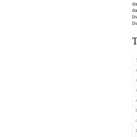
da
da
li
li