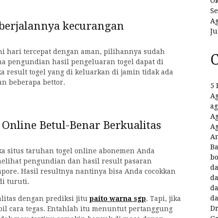
Ok
Se
Ag
berjalannya kecurangan
Ju
ini hari tercepat dengan aman, pilihannya sudah
C
ena pengundian hasil pengeluaran togel dapat di
a result togel yang di keluarkan di jamin tidak ada
n beberapa bettor.
5 
Ag
ag
Ag
Online Betul-Benar Berkualitas
Ag
A
Ba
ka situs taruhan togel online abonemen Anda
bo
 melihat pengundian dan hasil result pasaran
da
apore. Hasil resultnya nantinya bisa Anda cocokkan
da
i turuti.
da
da
alitas dengan prediksi jitu
paito warna sgp
. Tapi, jika
D
l cara tegas. Entahlah itu menuntut pertanggung