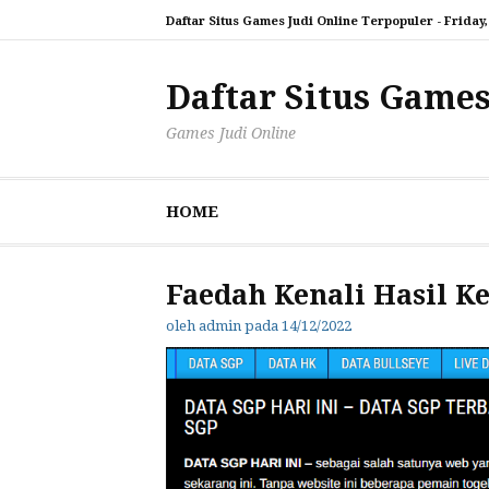
Lompat
Daftar Situs Games Judi Online Terpopuler -
Friday,
ke
konten
Daftar Situs Games
Games Judi Online
HOME
Faedah Kenali Hasil K
oleh
admin
pada
14/12/2022