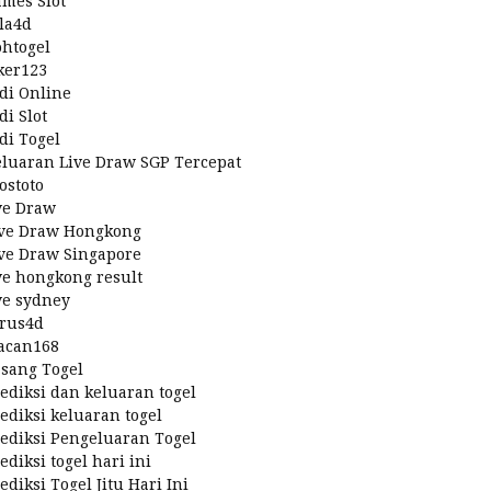
mes Slot
la4d
htogel
ker123
di Online
di Slot
di Togel
luaran Live Draw SGP Tercepat
ostoto
ve Draw
ive Draw Hongkong
ve Draw Singapore
ve hongkong result
ve sydney
rus4d
acan168
sang Togel
ediksi dan keluaran togel
ediksi keluaran togel
ediksi Pengeluaran Togel
ediksi togel hari ini
ediksi Togel Jitu Hari Ini