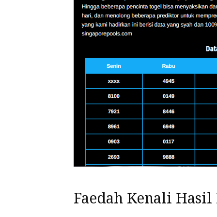
Faedah Kenali Hasil