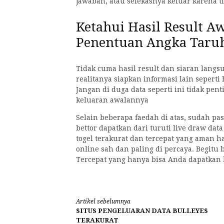
jawaban, atau selekasnya keluar karena 
Ketahui Hasil Result A
Penentuan Angka Taruh
Tidak cuma hasil result dan siaran langs
realitanya siapkan informasi lain seperti
Jangan di duga data seperti ini tidak pen
keluaran awalannya
Selain beberapa faedah di atas, sudah pa
bettor dapatkan dari turuti live draw data 
togel terakurat dan tercepat yang aman h
online sah dan paling di percaya. Begitu 
Tercepat yang hanya bisa Anda dapatkan 
Lanjut
Artikel sebelumnya
SITUS PENGELUARAN DATA BULLEYES
Membaca
TERAKURAT