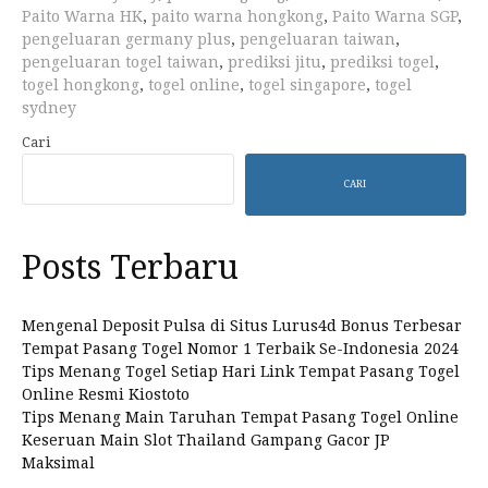
Paito Warna HK
,
paito warna hongkong
,
Paito Warna SGP
,
pengeluaran germany plus
,
pengeluaran taiwan
,
pengeluaran togel taiwan
,
prediksi jitu
,
prediksi togel
,
togel hongkong
,
togel online
,
togel singapore
,
togel
sydney
Cari
CARI
Posts Terbaru
Mengenal Deposit Pulsa di Situs Lurus4d Bonus Terbesar
Tempat Pasang Togel Nomor 1 Terbaik Se-Indonesia 2024
Tips Menang Togel Setiap Hari Link Tempat Pasang Togel
Online Resmi Kiostoto
Tips Menang Main Taruhan Tempat Pasang Togel Online
Keseruan Main Slot Thailand Gampang Gacor JP
Maksimal