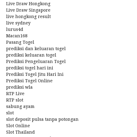
Live Draw Hongkong
Live Draw Singapore
live hongkong result
live sydney
lurus4d
Macan168
Pasang Togel
prediksi dan keluaran togel
prediksi keluaran togel
Prediksi Pengeluaran Togel
prediksi togel hari ini
Prediksi Togel Jitu Hari Ini
Prediksi Togel Online
prediksi wla
RTP Live
RTP slot
sabung ayam
slot
slot deposit pulsa tanpa potongan
Slot Online
Slot Thailand