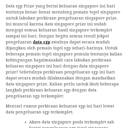
Data sgp Prize yang berisi keluaran singapore ini hari
tentunya benar-benar menolong pemain togel singapore
untuk lakukan perkiraan pengeluaran singapore prize.
Ini muncul karena data singapore prize ini sudah
mengopi semua keluaran hasil singapore terkomplet
sampai ini hari. Dengan begitu semua result jekpot
pengeluaran
data sgp
awalnya dapat secara mudah
dijangkau oleh pemain togel sgp sehari-harinya. Untuk
beberapa pemain togel singapore pemula tentunya kalian
kebingungan bagaimanakah cara lakukan perkiraan
keluaran singapore ini hari dengan data singapore
prize? Sebetulnya perkiraan pengeluaran sgp ini hari
dapat secara mudah dilaksanakan dengan manfaatkan
data singapore prize. Kalian perlu untuk ikuti beberapa
langkah perkiraan keluaran sgp dengan data
pengeluaran sgp terkomplet:
Mencari rumus perkiraan keluaran sgp ini hari lewat
data pengeluaran sgp terkomplet.
Akses data singapore pools terkomplet sah
berisi pengeluaran sgp togel singapore.