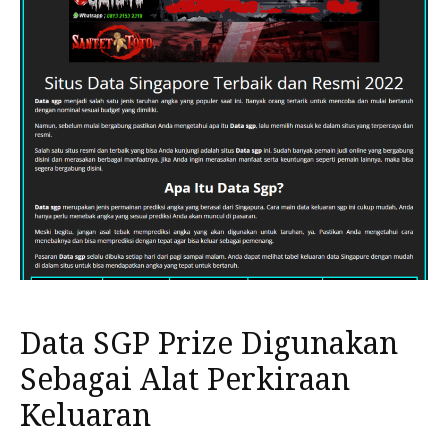
Data SGP Prize Digunakan
Sebagai Alat Perkiraan
Keluaran