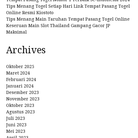
Tips Menang Togel Setiap Hari Link Tempat Pasang Togel
Online Resmi Kiostoto
Tips Menang Main Taruhan Tempat Pasang Togel Online
Keseruan Main Slot Thailand Gampang Gacor JP
Maksimal
Archives
Oktober 2025
Maret 2024
Februari 2024
Januari 2024
Desember 2023
November 2023
Oktober 2023
Agustus 2023
Juli 2023
Juni 2023
Mei 2023
April 2023