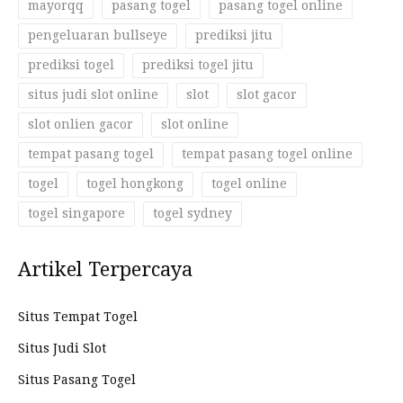
mayorqq
pasang togel
pasang togel online
pengeluaran bullseye
prediksi jitu
prediksi togel
prediksi togel jitu
situs judi slot online
slot
slot gacor
slot onlien gacor
slot online
tempat pasang togel
tempat pasang togel online
togel
togel hongkong
togel online
togel singapore
togel sydney
Artikel Terpercaya
Situs Tempat Togel
Situs Judi Slot
Situs Pasang Togel