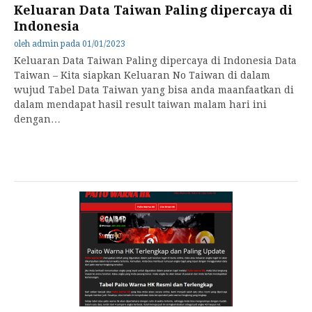
Keluaran Data Taiwan Paling dipercaya di
Indonesia
oleh
admin
pada
01/01/2023
Keluaran Data Taiwan Paling dipercaya di Indonesia Data
Taiwan – Kita siapkan Keluaran No Taiwan di dalam
wujud Tabel Data Taiwan yang bisa anda maanfaatkan di
dalam mendapat hasil result taiwan malam hari ini
dengan…