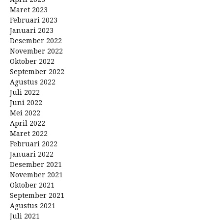
Maret 2023
Februari 2023
Januari 2023
Desember 2022
November 2022
Oktober 2022
September 2022
Agustus 2022
Juli 2022
Juni 2022
Mei 2022
April 2022
Maret 2022
Februari 2022
Januari 2022
Desember 2021
November 2021
Oktober 2021
September 2021
Agustus 2021
Juli 2021