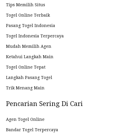
Tips Memilih Situs
Togel Online Terbaik
Pasang Togel Indonesia
Togel Indonesia Terpercaya
Mudah Memilih Agen
Ketahui Langkah Main
Togel Online Tepat
Langkah Pasang Togel
Trik Menang Main
Pencarian Sering Di Cari
Agen Togel Online
Bandar Togel Terpercaya