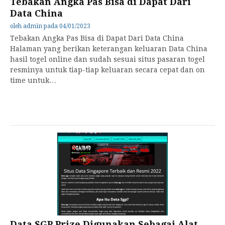
Tebakan Angka Pas Bisa di Dapat Dari
Data China
oleh
admin
pada
04/01/2023
Tebakan Angka Pas Bisa di Dapat Dari Data China
Halaman yang berikan keterangan keluaran Data China
hasil togel online dan sudah sesuai situs pasaran togel
resminya untuk tiap-tiap keluaran secara cepat dan on
time untuk…
Data SGP Prize Digunakan Sebagai Alat