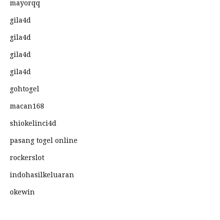
mayorqq
gila4d
gila4d
gila4d
gila4d
gohtogel
macan168
shiokelinci4d
pasang togel online
rockerslot
indohasilkeluaran
okewin