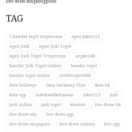
live draw kingkongpools
TAG
5 bandar togel terpercaya
agen joker123
Agen Judi
Agen Judi Togel
Agen Judi Togel Terpercaya
angker4d
Bandar Judi Togel Online
bandar togel
bandar togel online
creditreportblk
data bullseye
Data Germany Plus
data hk
data sgp
indohasilkeluaran
joker123
judi
judi online
judi togel
kiostoto
live draw hk
live draw sdy
live draw sgp
live draw singapore
live draw sydney
live sgp