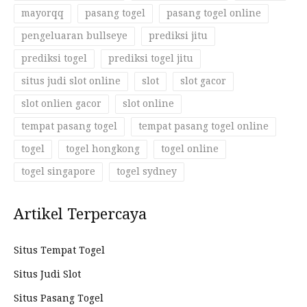
mayorqq
pasang togel
pasang togel online
pengeluaran bullseye
prediksi jitu
prediksi togel
prediksi togel jitu
situs judi slot online
slot
slot gacor
slot onlien gacor
slot online
tempat pasang togel
tempat pasang togel online
togel
togel hongkong
togel online
togel singapore
togel sydney
Artikel Terpercaya
Situs Tempat Togel
Situs Judi Slot
Situs Pasang Togel