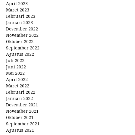
April 2023
Maret 2023
Februari 2023
Januari 2023
Desember 2022
November 2022
Oktober 2022
September 2022
Agustus 2022
Juli 2022
Juni 2022
Mei 2022
April 2022
Maret 2022
Februari 2022
Januari 2022
Desember 2021
November 2021
Oktober 2021
September 2021
Agustus 2021