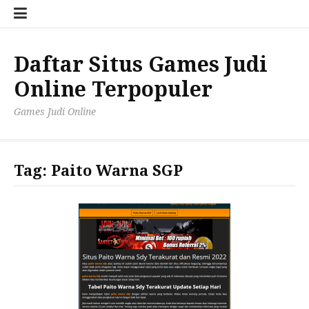
Lompat
ke
konten
Daftar Situs Games Judi
Online Terpopuler
Games Judi Online
Tag:
Paito Warna SGP