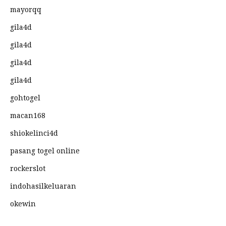
mayorqq
gila4d
gila4d
gila4d
gila4d
gohtogel
macan168
shiokelinci4d
pasang togel online
rockerslot
indohasilkeluaran
okewin