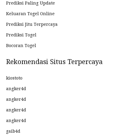
Prediksi Paling Update
Keluaran Togel Online
Prediksi Jitu Terpercaya
Prediksi Togel
Bocoran Togel
Rekomendasi Situs Terpercaya
kiostoto
angker4d
angker4d
angker4d
angker4d
gaib4d