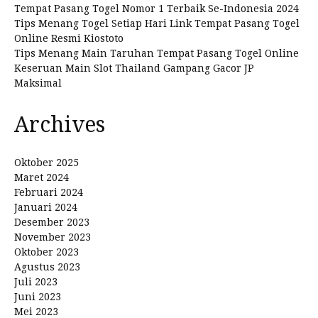
Tempat Pasang Togel Nomor 1 Terbaik Se-Indonesia 2024
Tips Menang Togel Setiap Hari Link Tempat Pasang Togel
Online Resmi Kiostoto
Tips Menang Main Taruhan Tempat Pasang Togel Online
Keseruan Main Slot Thailand Gampang Gacor JP
Maksimal
Archives
Oktober 2025
Maret 2024
Februari 2024
Januari 2024
Desember 2023
November 2023
Oktober 2023
Agustus 2023
Juli 2023
Juni 2023
Mei 2023