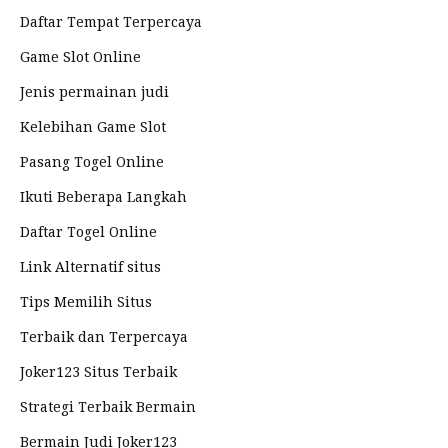
Daftar Tempat Terpercaya
Game Slot Online
Jenis permainan judi
Kelebihan Game Slot
Pasang Togel Online
Ikuti Beberapa Langkah
Daftar Togel Online
Link Alternatif situs
Tips Memilih Situs
Terbaik dan Terpercaya
Joker123 Situs Terbaik
Strategi Terbaik Bermain
Bermain Judi Joker123