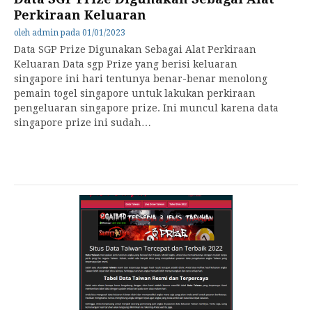
Perkiraan Keluaran
oleh
admin
pada
01/01/2023
Data SGP Prize Digunakan Sebagai Alat Perkiraan
Keluaran Data sgp Prize yang berisi keluaran
singapore ini hari tentunya benar-benar menolong
pemain togel singapore untuk lakukan perkiraan
pengeluaran singapore prize. Ini muncul karena data
singapore prize ini sudah…