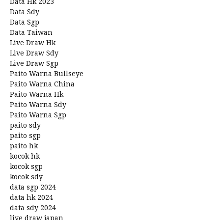
Data Hk 2023
Data Sdy
Data Sgp
Data Taiwan
Live Draw Hk
Live Draw Sdy
Live Draw Sgp
Paito Warna Bullseye
Paito Warna China
Paito Warna Hk
Paito Warna Sdy
Paito Warna Sgp
paito sdy
paito sgp
paito hk
kocok hk
kocok sgp
kocok sdy
data sgp 2024
data hk 2024
data sdy 2024
live draw japan