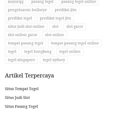
mayorqq
pasang togel
pasang togel online
pengeluaran bullseye
prediksi jitu
prediksi togel
prediksi togel jitu
situs judi slot online
slot
slot gacor
slot onlien gacor
slot online
tempat pasang togel
tempat pasang togel online
togel
togel hongkong
togel online
togel singapore
togel sydney
Artikel Terpercaya
Situs Tempat Togel
Situs Judi Slot
Situs Pasang Togel