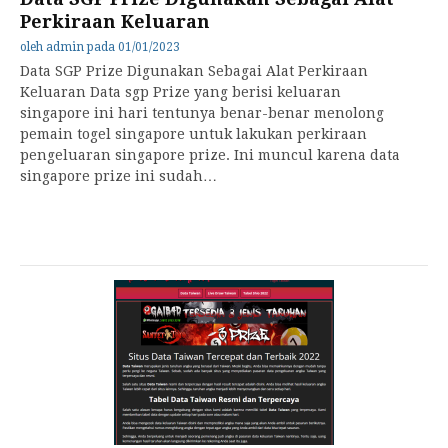
Perkiraan Keluaran
oleh
admin
pada
01/01/2023
Data SGP Prize Digunakan Sebagai Alat Perkiraan
Keluaran Data sgp Prize yang berisi keluaran
singapore ini hari tentunya benar-benar menolong
pemain togel singapore untuk lakukan perkiraan
pengeluaran singapore prize. Ini muncul karena data
singapore prize ini sudah…