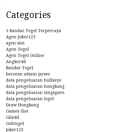
Categories
5 Bandar Togel Terpercaya
Agen Joker123
agen slot
Agen Togel
Agen Togel Online
Angker4d
Bandar Togel
bocoran admin jarwo
data pengeluaran bullseye
data pengeluaran hongkong
data pengeluaran singapore
data pengeluaran togel
Draw Hongkong
Games Slot
Gila4d
Gohtogel
joker123