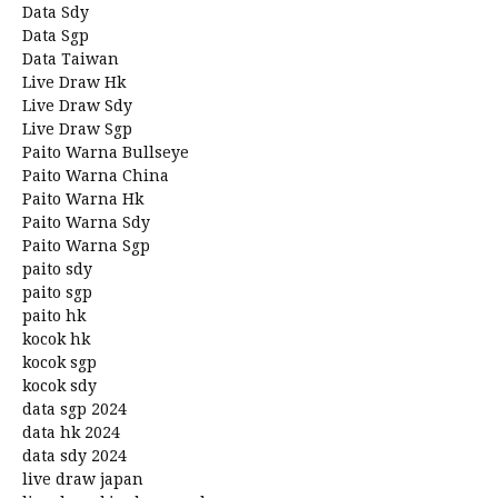
Data Sdy
Data Sgp
Data Taiwan
Live Draw Hk
Live Draw Sdy
Live Draw Sgp
Paito Warna Bullseye
Paito Warna China
Paito Warna Hk
Paito Warna Sdy
Paito Warna Sgp
paito sdy
paito sgp
paito hk
kocok hk
kocok sgp
kocok sdy
data sgp 2024
data hk 2024
data sdy 2024
live draw japan