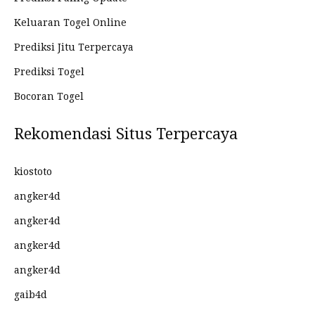
Keluaran Togel Online
Prediksi Jitu Terpercaya
Prediksi Togel
Bocoran Togel
Rekomendasi Situs Terpercaya
kiostoto
angker4d
angker4d
angker4d
angker4d
gaib4d